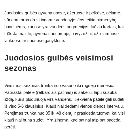
Juodosios gulbės gyvena upėse, ežeruose ir pelkėse, gėlame,
sūriame arba druskingame vandenyje. Jos teikia pirmenybę
buveinėms, kuriose yra vandens augmenijos, tačiau kartais, kai
trūksta maisto, gyvena sausumoje, pavyzdžiui, užliejamuose
laukuose ar sausose ganyklose.
Juodosios gulbės veisimosi
sezonas
Veisimosi sezonas trunka nuo vasario iki rugsėjo mėnesio.
Paprastai patelė (retkarčiais patinas) iš šakelių, lapų susuka
lizdą, kuris plūduriuoja virš vandens. Kiekviena patelė gali sudėti
iš viso 5-6 kiaušinius. Kiaušiniai dedami vienos dienos intervalu.
Perėjimas trunka nuo 35 iki 48 dienų ir prasideda tuomet, kai visi
kiaušiniai būna sudėti. Yra žinoma, kad patinai taip pat padeda
perėti.