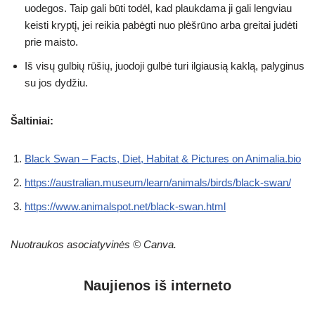
uodegos. Taip gali būti todėl, kad plaukdama ji gali lengviau
keisti kryptį, jei reikia pabėgti nuo plėšrūno arba greitai judėti
prie maisto.
Iš visų gulbių rūšių, juodoji gulbė turi ilgiausią kaklą, palyginus
su jos dydžiu.
Šaltiniai:
Black Swan – Facts, Diet, Habitat & Pictures on Animalia
.bio
https://australian.museum/learn/animals/birds/black-swan/
https://www.animalspot.net/black-swan.html
Nuotraukos asociatyvinės © Canva.
Naujienos iš interneto