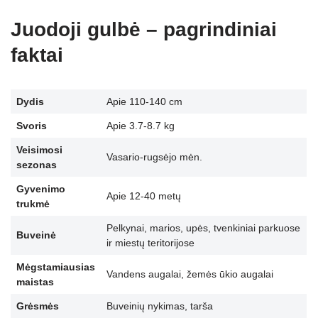
Juodoji gulbė – pagrindiniai
faktai
Dydis
Apie 110-140 cm
Svoris
Apie 3.7-8.7 kg
Veisimosi
Vasario-rugsėjo mėn.
sezonas
Gyvenimo
Apie 12-40 metų
trukmė
Pelkynai, marios, upės, tvenkiniai parkuose
Buveinė
ir miestų teritorijose
Mėgstamiausias
Vandens augalai, žemės ūkio augalai
maistas
Grėsmės
Buveinių nykimas, tarša