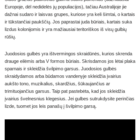
Europoje, dėl nedidelės jų populiacijos), tačiau Australijoje jie
dažnai sudaro ir laisvas grupes, kuriose yra keli šimtai, o kartais
ir tūkstančiai paukščių. Jos paprastai juda būriais, kartais suka
lizdus kolonijomis ir yra mažiausiai teritoriškos iš visų gulbių
rūšių.
Juodosios gulbės yra ištvermingos skraidūnės, kurios skrenda
drauge eilėmis arba V formos būriais. Skrisdamos jos lėtai plaka
sparnais ir skleidžia švilpimo garsus. Juodosios gulbės
skraidydamos arba būdamos vandenyje skleidžia įvairius
aukšto tono, muzikalius, skardžius, šūkaujančius ar
trimituojančius garsus. Taip pat pastebėta, kad jos skleidžia
įvairius švelnesnius klegesius. Jei gulbes sutrukdysite perinčias
lizde, tuomet jos leis panašų į švilpimo garsą.