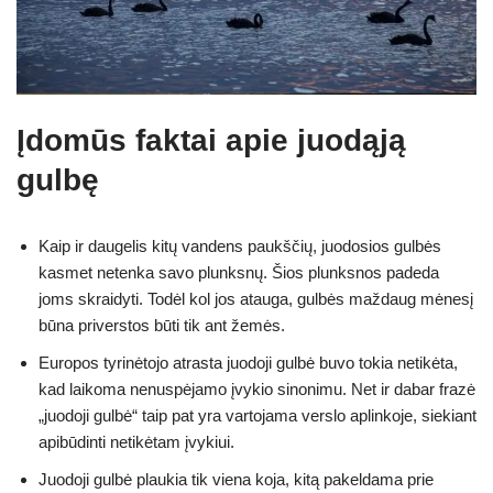
Įdomūs faktai apie juodąją
gulbę
Kaip ir daugelis kitų vandens paukščių, juodosios gulbės
kasmet netenka savo plunksnų. Šios plunksnos padeda
joms skraidyti. Todėl kol jos atauga, gulbės maždaug mėnesį
būna priverstos būti tik ant žemės.
Europos tyrinėtojo atrasta juodoji gulbė buvo tokia netikėta,
kad laikoma nenuspėjamo įvykio sinonimu. Net ir dabar frazė
„juodoji gulbė“ taip pat yra vartojama verslo aplinkoje, siekiant
apibūdinti netikėtam įvykiui.
Juodoji gulbė plaukia tik viena koja, kitą pakeldama prie