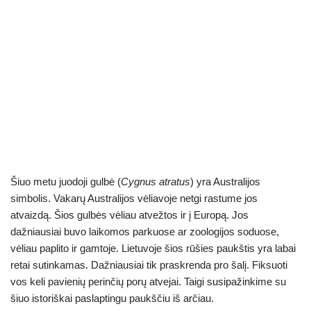
Šiuo metu juodoji gulbė (
Cygnus atratus
) yra Australijos
simbolis. Vakarų Australijos vėliavoje netgi rastume jos
atvaizdą. Šios gulbės vėliau atvežtos ir į Europą. Jos
dažniausiai buvo laikomos parkuose ar zoologijos soduose,
vėliau paplito ir gamtoje. Lietuvoje šios rūšies paukštis yra labai
retai sutinkamas. Dažniausiai tik praskrenda pro šalį. Fiksuoti
vos keli pavienių perinčių porų atvejai. Taigi susipažinkime su
šiuo istoriškai paslaptingu paukščiu iš arčiau.