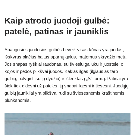
Kaip atrodo juodoji gulbė:
patelė, patinas ir jauniklis
Suaugusios juodosios gulbės beveik visas kūnas yra juodas,
išskyrus plačius baltus sparnų galus, matomus skrydžio metu.
Jos snapas ryškiai raudonas, su šviesiu galiuku ir juostele, o
kojos ir pėdos pilkšvai juodos. Kaklas ilgas (ilgiausias tarp
gulbių, palyginti su jų dydžiu) ir išlenktas į „S“ formą. Patinai yra
šiek tiek didesni už pateles, jų snapai ilgesni ir tiesesni. Juodųjų
gulbių jaunikliai yra pilkšvai rudi su šviesesnėmis kraštinėmis
plunksnomis.