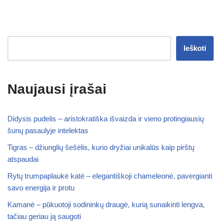
Ieškoti
Naujausi įrašai
Didysis pudelis – aristokratiška išvaizda ir vieno protingiausių
šunų pasaulyje intelektas
Tigras – džiunglių šešėlis, kurio dryžiai unikalūs kaip pirštų
atspaudai
Rytų trumpaplaukė katė – elegantiškoji chameleonė, pavergianti
savo energija ir protu
Kamanė – pūkuotoji sodininkų draugė, kurią sunaikinti lengva,
tačiau geriau ją saugoti