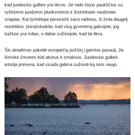
kad juodosios gulbės yra tikros. Jie rado šiuos paukščius su
ryškiomis juodomis plunksnomis ir išskirtiniais raudonais
snapais. Kai tyrinėtojai parsivežė savo radinius, ši žinia daugelį
nustebino. Įsivaizduokite, kad visą gyvenimą galvojote, jog
kažkas yra mitas, o dabar sužinojote, kad tai tikra.
Šis atradimas pakeitė europiečių požiūrį į gamtos pasaulį. Jis
išmokė žmones būti atvirus ir smalsius. Juodosios gulbės
istorija primena, kad visada galima sužinoti ką nors naujo.