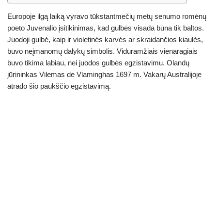
Europoje ilgą laiką vyravo tūkstantmečių metų senumo romėnų
poeto Juvenalio įsitikinimas, kad gulbės visada būna tik baltos.
Juodoji gulbė, kaip ir violetinės karvės ar skraidančios kiaulės,
buvo neįmanomų dalykų simbolis. Viduramžiais vienaragiais
buvo tikima labiau, nei juodos gulbės egzistavimu. Olandų
jūrininkas Vilemas de Vlaminghas 1697 m. Vakarų Australijoje
atrado šio paukščio egzistavimą.