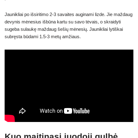
Jaunikliai po išsiritimo 2-3 savaites auginami lizde. Jie maždaug
devynis mėnesius išbūna kartu su savo tėvais, o skraidyti
sugeba sulaukę maždaug šešių mėnesių. Jaunikliai lytiškai
subręsta būdami 1.5-3 metų amžiaus.
Kuo maitinasi juodoji gulbė