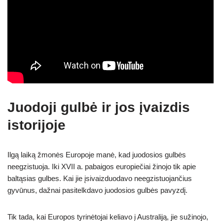
Juodoji gulbė ir jos įvaizdis
istorijoje
Ilgą laiką žmonės Europoje manė, kad juodosios gulbės
neegzistuoja.
Iki XVII a. pabaigos europiečiai žinojo tik apie
baltąsias gulbes. Kai jie įsivaizduodavo neegzistuojančius
gyvūnus, dažnai pasitelkdavo juodosios gulbės pavyzdį.
Tik tada, kai Europos tyrinėtojai keliavo į Australiją, jie sužinojo,