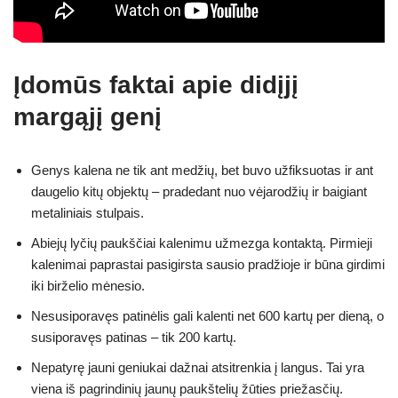
Įdomūs faktai apie didįjį
margąjį genį
Genys kalena ne tik ant medžių, bet buvo užfiksuotas ir ant
daugelio kitų objektų – pradedant nuo vėjarodžių ir baigiant
metaliniais stulpais.
Abiejų lyčių paukščiai kalenimu užmezga kontaktą. Pirmieji
kalenimai paprastai pasigirsta sausio pradžioje ir būna girdimi
iki birželio mėnesio.
Nesusiporavęs patinėlis gali kalenti net 600 kartų per dieną, o
susiporavęs patinas – tik 200 kartų.
Nepatyrę jauni geniukai dažnai atsitrenkia į langus. Tai yra
viena iš pagrindinių jaunų paukštelių žūties priežasčių.