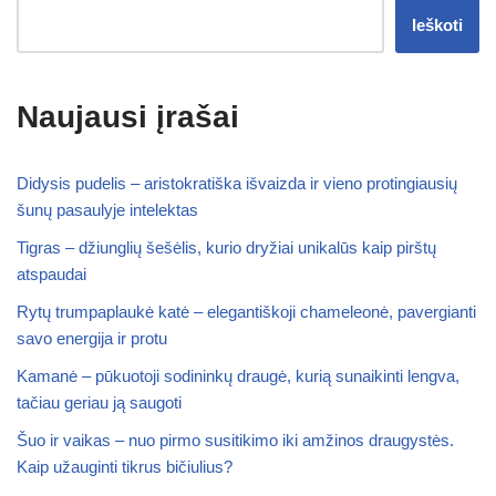
Ieškoti
Naujausi įrašai
Didysis pudelis – aristokratiška išvaizda ir vieno protingiausių
šunų pasaulyje intelektas
Tigras – džiunglių šešėlis, kurio dryžiai unikalūs kaip pirštų
atspaudai
Rytų trumpaplaukė katė – elegantiškoji chameleonė, pavergianti
savo energija ir protu
Kamanė – pūkuotoji sodininkų draugė, kurią sunaikinti lengva,
tačiau geriau ją saugoti
Šuo ir vaikas – nuo pirmo susitikimo iki amžinos draugystės.
Kaip užauginti tikrus bičiulius?