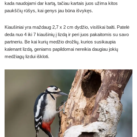
kada naudojami dar kartą, tačiau kartais juos užima kitos
paukščių rūšys, kai genys jau būna išvykęs.
Kiaušiniai yra maždaug 2,7 x 2 cm dydžio, visiškai balti. Patelė
deda nuo 4 iki 7 kiaušinių į lizdą ir peri juos pakaitomis su savo
partneriu. Be kai kurių medžio drožlių, kurios susikaupia
kalenant lizdą, geniams papildomai nereikia daugiau jokių
medžiagų lizdui iškloti.