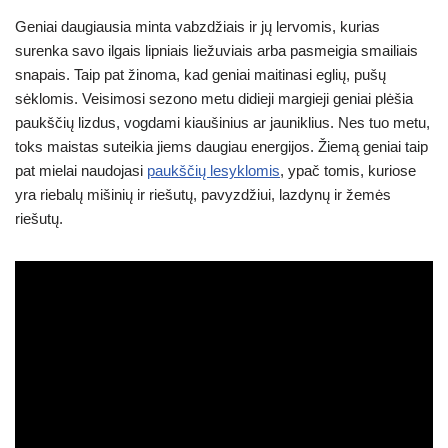
Geniai daugiausia minta vabzdžiais ir jų lervomis, kurias
surenka savo ilgais lipniais liežuviais arba pasmeigia smailiais
snapais. Taip pat žinoma, kad geniai maitinasi eglių, pušų
sėklomis. Veisimosi sezono metu didieji margieji geniai plėšia
paukščių lizdus, vogdami kiaušinius ar jauniklius. Nes tuo metu,
toks maistas suteikia jiems daugiau energijos. Žiemą geniai taip
pat mielai naudojasi
paukščių lesyklomis
, ypač tomis, kuriose
yra riebalų mišinių ir riešutų, pavyzdžiui, lazdynų ir žemės
riešutų.