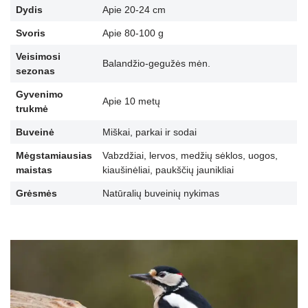
Dydis
Apie 20-24 cm
Svoris
Apie 80-100 g
Veisimosi
Balandžio-gegužės mėn.
sezonas
Gyvenimo
Apie 10 metų
trukmė
Buveinė
Miškai, parkai ir sodai
Mėgstamiausias
Vabzdžiai, lervos, medžių sėklos, uogos,
maistas
kiaušinėliai, paukščių jaunikliai
Grėsmės
Natūralių buveinių nykimas