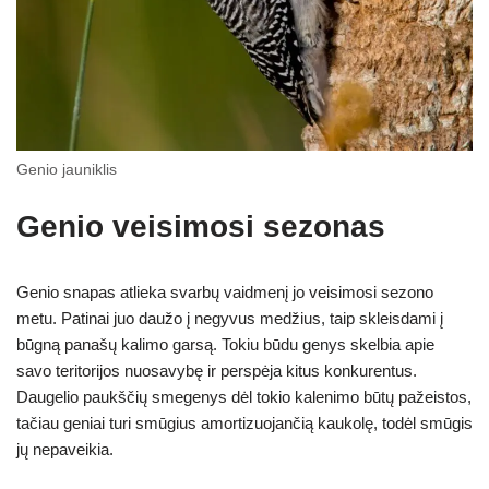
Genio jauniklis
Genio veisimosi sezonas
Genio snapas atlieka svarbų vaidmenį jo veisimosi sezono
metu. Patinai juo daužo į negyvus medžius, taip skleisdami į
būgną panašų kalimo garsą. Tokiu būdu genys skelbia apie
savo teritorijos nuosavybę ir perspėja kitus konkurentus.
Daugelio paukščių smegenys dėl tokio kalenimo būtų pažeistos,
tačiau geniai turi smūgius amortizuojančią kaukolę, todėl smūgis
jų nepaveikia.