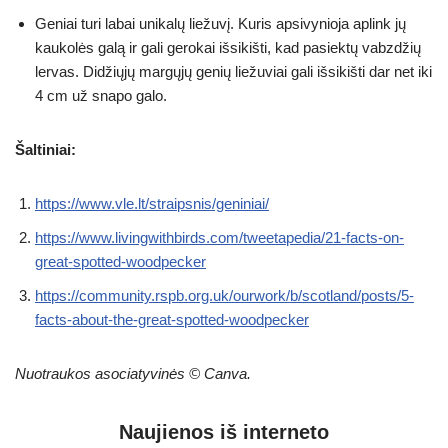
Geniai turi labai unikalų liežuvį. Kuris apsivynioja aplink jų
kaukolės galą ir gali gerokai išsikišti, kad pasiektų vabzdžių
lervas. Didžiųjų margųjų genių liežuviai gali išsikišti dar net iki
4 cm už snapo galo.
Šaltiniai:
https://www.vle.lt/straipsnis/geniniai/
https://www.livingwithbirds.com/tweetapedia/21-facts-on-
great-spotted-woodpecker
https://community.rspb.org.uk/ourwork/b/scotland/posts/5-
facts-about-the-great-spotted-woodpecker
Nuotraukos asociatyvinės © Canva.
Naujienos iš interneto