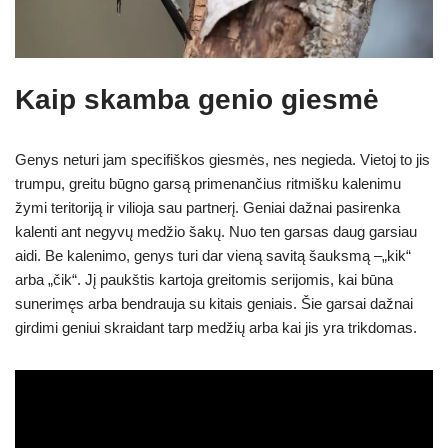
Kaip skamba genio giesmė
Genys neturi jam specifiškos giesmės, nes negieda. Vietoj to jis
trumpu, greitu būgno garsą primenančius ritmišku kalenimu
žymi teritoriją ir vilioja sau partnerį. Geniai dažnai pasirenka
kalenti ant negyvų medžio šakų. Nuo ten garsas daug garsiau
aidi. Be kalenimo, genys turi dar vieną savitą šauksmą –„kik“
arba „čik“. Jį paukštis kartoja greitomis serijomis, kai būna
sunerimęs arba bendrauja su kitais geniais. Šie garsai dažnai
girdimi geniui skraidant tarp medžių arba kai jis yra trikdomas.