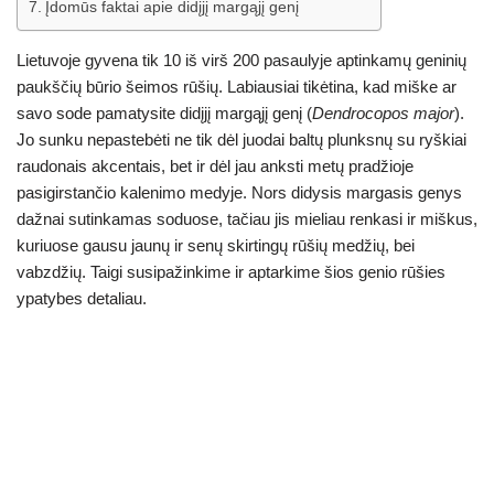
Įdomūs faktai apie didįjį margąjį genį
Lietuvoje gyvena tik 10 iš virš 200 pasaulyje aptinkamų geninių
paukščių būrio šeimos rūšių. Labiausiai tikėtina, kad miške ar
savo sode pamatysite didįjį margąjį genį (
Dendrocopos major
).
Jo sunku nepastebėti ne tik dėl juodai baltų plunksnų su ryškiai
raudonais akcentais, bet ir dėl jau anksti metų pradžioje
pasigirstančio kalenimo medyje. Nors didysis margasis genys
dažnai sutinkamas soduose, tačiau jis mieliau renkasi ir miškus,
kuriuose gausu jaunų ir senų skirtingų rūšių medžių, bei
vabzdžių. Taigi susipažinkime ir aptarkime šios genio rūšies
ypatybes detaliau.