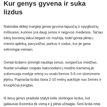
Kur genys gyvena ir suka
lizdus
Natūraliai didieji margieji geniai gyvena lapuočių ir spygliuočių
miškuose, kuriose yra daug senos ir negyvos medienos. Tačiau
tokių buveinių laikui bėgant vis mažėja, todėl geniai plinta į
miesto aplinką, pavyzdžiui, parkus ir sodus, kur jie gana
sėkmingai veisiasi.
Geniai lizdams įsirengti naudoja senus, sergančius medžius.
Nuolat smailiais snapais baksnodami į medžio kamieną jie
suformuoja medyje ertmę su ovalo formos 5-6 cm skersmens
įėjimu. Paprastai lizdas būna 2-10 metrų aukštyje nuo žemės ir
kruopščiai įrengtas.
Iš tiesų genys pradeda statyti kelis skirtingus lizdus, kol
galiausiai išsirenka tik vieną ir jį pilnai užbaigia. Seni lizdai retai