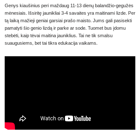
Genys kiaušinius peri maždaug 11-13 dienų balandžio-gegužės
mėnesiais. Išsiritę jaunikliai 3-4 savaites yra maitinami lizde. Per
tą laiką mažieji geniai garsiai prašo maisto. Jums gali pasisekti
pamatyti šio genio lizdą ir parke ar sode. Tuomet bus įdomu
stebėti, kaip tėvai maitina jauniklius. Tai ne tik smalsu
suaugusiems, bet tai tikra edukacija vaikams.