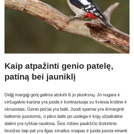
Kaip atpažinti genio patelę,
patiną bei jauniklį
Didįjį margąjį genį galima atskirti iš jo plunksnų. Jo nugara ir
viršugalvio karūna yra juoda ir kontrastuoja su šviesia krūtine ir
skruostais. Genio pečiai yra balti. Juodi sparnai yra išmarginti
baltomis juostomis, o pilvo dalis po uodega ir kojų užpakaline
dalimi yra ryškiai raudona. Šios rūšies paukščio išskirtinis
bruožas taip pat yra ilgas smailus snapas ir juoda juosta einanti