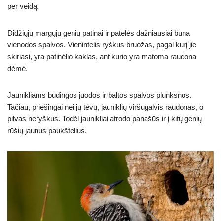
per veidą.
Didžiųjų margųjų genių patinai ir patelės dažniausiai būna
vienodos spalvos. Vienintelis ryškus bruožas, pagal kurį jie
skiriasi, yra patinėlio kaklas, ant kurio yra matoma raudona
dėmė.
Jaunikliams būdingos juodos ir baltos spalvos plunksnos.
Tačiau, priešingai nei jų tėvų, jauniklių viršugalvis raudonas, o
pilvas neryškus. Todėl jaunikliai atrodo panašūs ir į kitų genių
rūšių jaunus paukštelius.