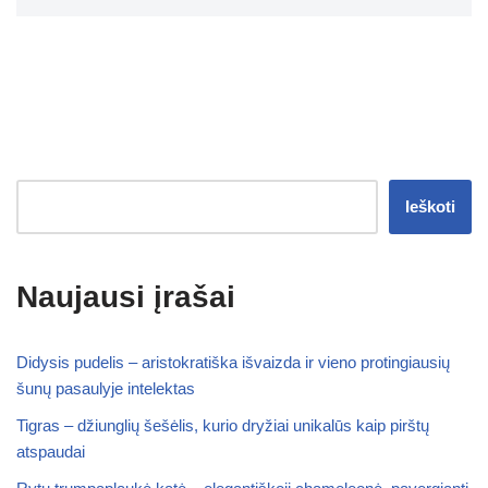
Ieškoti
Naujausi įrašai
Didysis pudelis – aristokratiška išvaizda ir vieno protingiausių
šunų pasaulyje intelektas
Tigras – džiunglių šešėlis, kurio dryžiai unikalūs kaip pirštų
atspaudai