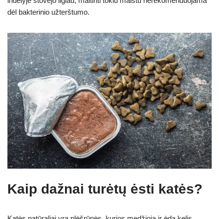
indelyje stovėjo ilgiau, maitinti tokiu maistu nerekomenduojama
dėl bakterinio užterštumo.
Kaip dažnai turėtų ėsti katės?
Katės natūraliai yra plėšrūnės, kurios medžioja ir ėda kelis