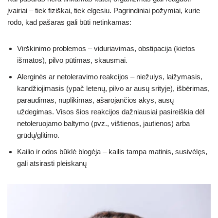
įvairiai – tiek fiziškai, tiek elgesiu. Pagrindiniai požymiai, kurie
rodo, kad pašaras gali būti netinkamas:
Virškinimo problemos – viduriavimas, obstipacija (kietos
išmatos), pilvo pūtimas, skausmai.
Alerginės ar netoleravimo reakcijos – niežulys, laižymasis,
kandžiojimasis (ypač letenų, pilvo ar ausų srityje), išbėrimas,
paraudimas, nuplikimas, ašarojančios akys, ausų
uždegimas. Visos šios reakcijos dažniausiai pasireiškia dėl
netoleruojamo baltymo (pvz., vištienos, jautienos) arba
grūdų/glitimo.
Kailio ir odos būklė blogėja – kailis tampa matinis, susivėlęs,
gali atsirasti pleiskanų