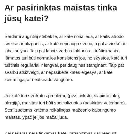
Ar pasirinktas maistas tinka
jūsų katei?
Šerdami augintinį stebėkite, ar katė noriai ėda, ar kailis atrodo
sveikas ir blizgantis, ar katė nepriaugo svorio, o gal atvirkščiai –
labai sulyso. Taip pat labai svarbus faktorius – tuštinimasis.
Išmatos turi būti normalios konsistensijos, ne skystos, katė turi
tuštintis reguliariai ir lengvai, per daug nesistanginant. Taip pat
svarbu atsižvelgti, ar nepasikeitė katės elgesys, ar katė
žaisminga, ar neatsirado vangumo.
Jei katė turi sveikatos problemų (pvz., inkstų, šlapimo takų,
alergijų), maistas turi būti specializuotas (paskirtas veterinaro).
Sterilizuotoms katėms reikalingas mažesnio kaloringumo
maistas, ypač jei jos mažai juda.
Kai pašaras nėra tinkamas katei, organizmas gali reaguoti