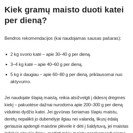
Kiek gramų maisto duoti katei
per dieną?
Bendros rekomendacijos (kai naudojamas sausas pašaras):
2 kg svorio katė – apie 30–40 g per dieną.
3–4 kg katė – apie 40–60 g per dieną.
5 kg ir daugiau – apie 60–80 g per dieną, priklausomai nuo
aktyvumo.
Jei naudojate šlapią maistą, reikia atsižvelgti į didesnį drėgmės
kiekį – pakuotėse dažnai nurodoma apie 200–300 g per dieną
vidutinio dydžio katei. Jei gyvūnas šeriamas šlapiu maistu,
derėtų nepalikti jo dubenėlyje ilgiau nei valandą, likusį ėdalą
geriausia apdengti maistine plėvele ir dėti į šaldytuvą, jei maistas