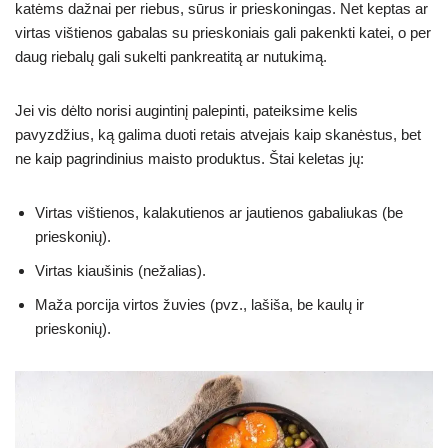
katėms dažnai per riebus, sūrus ir prieskoningas. Net keptas ar
virtas vištienos gabalas su prieskoniais gali pakenkti katei, o per
daug riebalų gali sukelti pankreatitą ar nutukimą.
Jei vis dėlto norisi augintinį palepinti, pateiksime kelis
pavyzdžius, ką galima duoti retais atvejais kaip skanėstus, bet
ne kaip pagrindinius maisto produktus. Štai keletas jų:
Virtas vištienos, kalakutienos ar jautienos gabaliukas (be
prieskonių).
Virtas kiaušinis (nežalias).
Maža porcija virtos žuvies (pvz., lašiša, be kaulų ir
prieskonių).