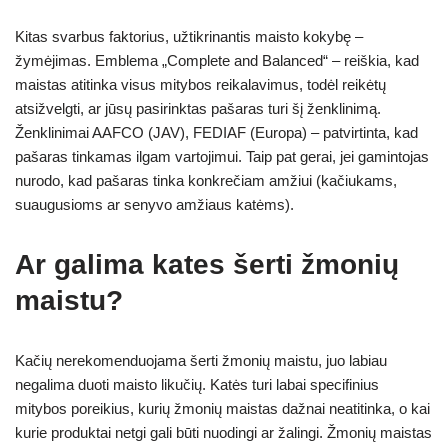
Kitas svarbus faktorius, užtikrinantis maisto kokybę –
žymėjimas. Emblema „Complete and Balanced“ – reiškia, kad
maistas atitinka visus mitybos reikalavimus, todėl reikėtų
atsižvelgti, ar jūsų pasirinktas pašaras turi šį ženklinimą.
Ženklinimai AAFCO (JAV), FEDIAF (Europa) – patvirtinta, kad
pašaras tinkamas ilgam vartojimui. Taip pat gerai, jei gamintojas
nurodo, kad pašaras tinka konkrečiam amžiui (kačiukams,
suaugusioms ar senyvo amžiaus katėms).
Ar galima kates šerti žmonių
maistu?
Kačių nerekomenduojama šerti žmonių maistu, juo labiau
negalima duoti maisto likučių. Katės turi labai specifinius
mitybos poreikius, kurių žmonių maistas dažnai neatitinka, o kai
kurie produktai netgi gali būti nuodingi ar žalingi. Žmonių maistas