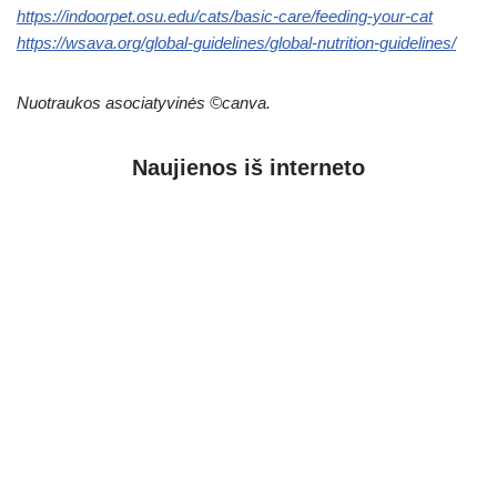
https://indoorpet.osu.edu/cats/basic-care/feeding-your-cat
https://wsava.org/global-guidelines/global-nutrition-guidelines/
Nuotraukos asociatyvinės ©canva.
Naujienos iš interneto