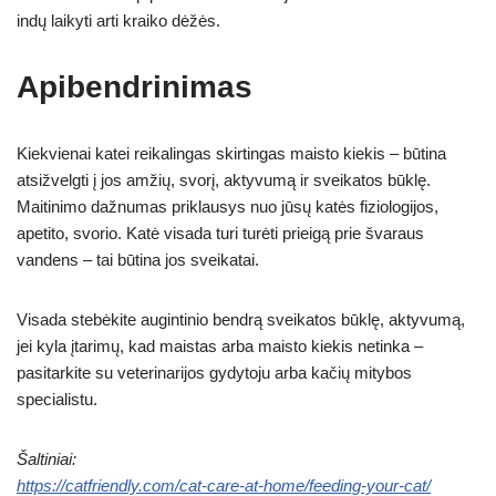
indų laikyti arti kraiko dėžės.
Apibendrinimas
Kiekvienai katei reikalingas skirtingas maisto kiekis – būtina
atsižvelgti į jos amžių, svorį, aktyvumą ir sveikatos būklę.
Maitinimo dažnumas priklausys nuo jūsų katės fiziologijos,
apetito, svorio. Katė visada turi turėti prieigą prie švaraus
vandens – tai būtina jos sveikatai.
Visada stebėkite augintinio bendrą sveikatos būklę, aktyvumą,
jei kyla įtarimų, kad maistas arba maisto kiekis netinka –
pasitarkite su veterinarijos gydytoju arba kačių mitybos
specialistu.
Šaltiniai:
https://catfriendly.com/cat-care-at-home/feeding-your-cat/