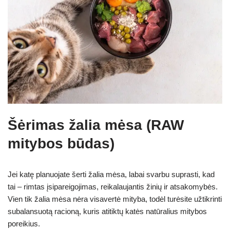
Šėrimas žalia mėsa (RAW
mitybos būdas)
Jei katę planuojate šerti žalia mėsa, labai svarbu suprasti, kad
tai – rimtas įsipareigojimas, reikalaujantis žinių ir atsakomybės.
Vien tik žalia mėsa nėra visavertė mityba, todėl turėsite užtikrinti
subalansuotą racioną, kuris atitiktų katės natūralius mitybos
poreikius.