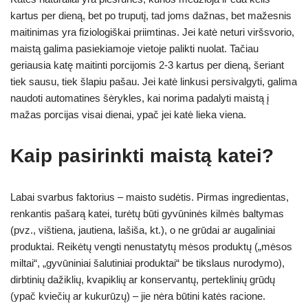
kartus per dieną, bet po truputį, tad joms dažnas, bet mažesnis
maitinimas yra fiziologiškai priimtinas. Jei katė neturi viršsvorio,
maistą galima pasiekiamoje vietoje palikti nuolat. Tačiau
geriausia katę maitinti porcijomis 2-3 kartus per dieną, šeriant
tiek sausu, tiek šlapiu pašau. Jei katė linkusi persivalgyti, galima
naudoti automatines šėrykles, kai norima padalyti maistą į
mažas porcijas visai dienai, ypač jei katė lieka viena.
Kaip pasirinkti maistą katei?
Labai svarbus faktorius – maisto sudėtis. Pirmas ingredientas,
renkantis pašarą katei, turėtų būti gyvūninės kilmės baltymas
(pvz., vištiena, jautiena, lašiša, kt.), o ne grūdai ar augaliniai
produktai. Reikėtų vengti nenustatytų mėsos produktų („mėsos
miltai“, „gyvūniniai šalutiniai produktai“ be tikslaus nurodymo),
dirbtinių dažiklių, kvapiklių ar konservantų, perteklinių grūdų
(ypač kviečių ar kukurūzų) – jie nėra būtini katės racione.