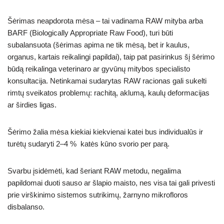
Šėrimas neapdorota mėsa – tai vadinama RAW mityba arba
BARF (Biologically Appropriate Raw Food), turi būti
subalansuota (šėrimas apima ne tik mėsą, bet ir kaulus,
organus, kartais reikalingi papildai), taip pat pasirinkus šį šėrimo
būdą reikalinga veterinaro ar gyvūnų mitybos specialisto
konsultacija. Netinkamai sudarytas RAW racionas gali sukelti
rimtų sveikatos problemų: rachitą, aklumą, kaulų deformacijas
ar širdies ligas.
Šėrimo žalia mėsa kiekiai kiekvienai katei bus individualūs ir
turėtų sudaryti 2–4 % katės kūno svorio per parą.
Svarbu įsidėmėti, kad šeriant RAW metodu, negalima
papildomai duoti sauso ar šlapio maisto, nes visa tai gali privesti
prie virškinimo sistemos sutrikimų, žarnyno mikrofloros
disbalanso.