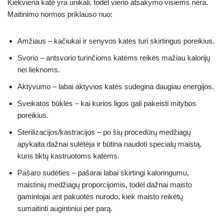
Kiekviena katė yra unikali, todėl vieno atsakymo visiems nėra.
Maitinimo normos priklauso nuo:
Amžiaus – kačiukai ir senyvos katės turi skirtingus poreikius.
Svorio – antsvorio turinčioms katėms reikės mažiau kalorijų
nei lieknoms.
Aktyvumo – labai aktyvios katės sudegina daugiau energijos.
Sveikatos būklės – kai kurios ligos gali pakeisti mitybos
poreikius.
Sterilizacijos/kastracijos – po šių procedūrų medžiagų
apykaita dažnai sulėtėja ir būtina naudoti specialų maistą,
kuris tiktų kastruotoms katėms.
Pašaro sudėties – pašarai labai skirtingi kaloringumu,
maistinių medžiagų proporcijomis, todėl dažnai maisto
gamintojai ant pakuotės nurodo, kiek maisto reikėtų
sumaitinti augintiniui per parą.