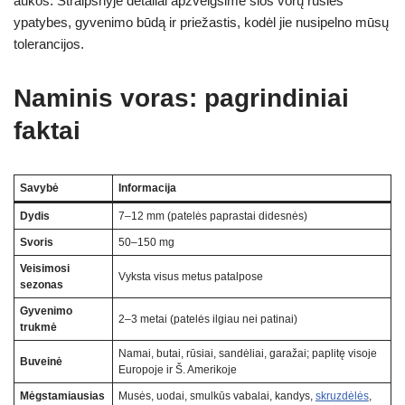
aukos. Straipsnyje detaliai apžvelgsime šios vorų rūšies
ypatybes, gyvenimo būdą ir priežastis, kodėl jie nusipelno mūsų
tolerancijos.
Naminis voras: pagrindiniai
faktai
Savybė
Informacija
Dydis
7–12 mm (patelės paprastai didesnės)
Svoris
50–150 mg
Veisimosi
Vyksta visus metus patalpose
sezonas
Gyvenimo
2–3 metai (patelės ilgiau nei patinai)
trukmė
Namai, butai, rūsiai, sandėliai, garažai; paplitę visoje
Buveinė
Europoje ir Š. Amerikoje
Mėgstamiausias
Musės, uodai, smulkūs vabalai, kandys,
skruzdėlės
,