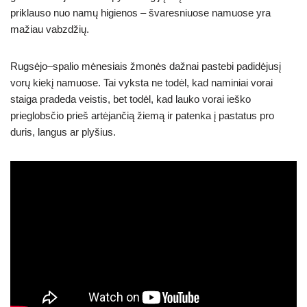
priklauso nuo namų higienos – švaresniuose namuose yra
mažiau vabzdžių.
Rugsėjo–spalio mėnesiais žmonės dažnai pastebi padidėjusį
vorų kiekį namuose. Tai vyksta ne todėl, kad naminiai vorai
staiga pradeda veistis, bet todėl, kad lauko vorai ieško
prieglobsčio prieš artėjančią žiemą ir patenka į pastatus pro
duris, langus ar plyšius.