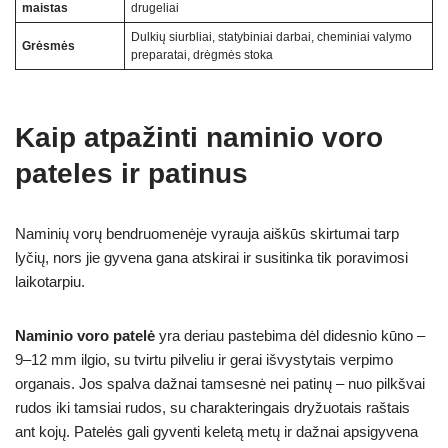
maistas
drugeliai
Dulkių siurbliai, statybiniai darbai, cheminiai valymo
Grėsmės
preparatai, drėgmės stoka
Kaip atpažinti naminio voro
pateles ir patinus
Naminių vorų bendruomenėje vyrauja aiškūs skirtumai tarp
lyčių, nors jie gyvena gana atskirai ir susitinka tik poravimosi
laikotarpiu.
Naminio voro patelė
yra deriau pastebima dėl didesnio kūno –
9–12 mm ilgio, su tvirtu pilveliu ir gerai išvystytais verpimo
organais. Jos spalva dažnai tamsesnė nei patinų – nuo pilkšvai
rudos iki tamsiai rudos, su charakteringais dryžuotais raštais
ant kojų. Patelės gali gyventi keletą metų ir dažnai apsigyvena