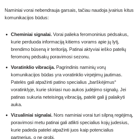
Naminiai vorai nebendrauja garsais, tačiau naudoja įvairius kitus
komunikacijos būdus:
Cheminiai signalai.
Vorai palieka feromoninius pėdsakus,
kurie perduoda informaciją kitiems vorams apie jų lytį,
brendimo būseną ir teritoriją. Patinai aktyviai ieško patelių
feromonų pėdsakų poravimosi sezonu.
Voratinklio vibracija.
Pagrindinis naminių vorų
komunikacijos būdas yra voratinklio virpėjimų jautimas.
Patelės gali atpažinti patino specialius „barškėjimus“
voratinklyje, kurie skiriasi nuo aukos judėjimo signalų. Jei
patinas sukuria neteisingą vibraciją, patelė gali jį palaikyti
auka.
Vizualiniai signalai.
Nors naminiai vorai turi silpną regėjimą,
poravimosi metu patinai gali atlikti specialius kojų judesius,
kurie padeda patelei atpažinti juos kaip potencialius
partnerius, o ne grobį.