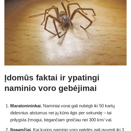
Įdomūs faktai ir ypatingi
naminio voro gebėjimai
Maratonininkai.
Naminiai vorai gali nubėgti iki 50 kartų
didesnius atstumus nei jų kūno ilgis per sekundę – tai
prilygsta žmogui, bėgančiam greičiau nei 300 km/ val.
Ilgaamžiai.
Kai kurios naminio voro patelės gali gyventi iki 3