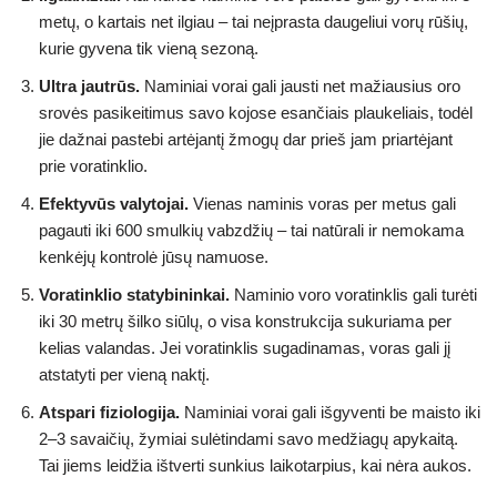
metų, o kartais net ilgiau – tai neįprasta daugeliui vorų rūšių,
kurie gyvena tik vieną sezoną.
Ultra jautrūs.
Naminiai vorai gali jausti net mažiausius oro
srovės pasikeitimus savo kojose esančiais plaukeliais, todėl
jie dažnai pastebi artėjantį žmogų dar prieš jam priartėjant
prie voratinklio.
Efektyvūs valytojai.
Vienas naminis voras per metus gali
pagauti iki 600 smulkių vabzdžių – tai natūrali ir nemokama
kenkėjų kontrolė jūsų namuose.
Voratinklio statybininkai.
Naminio voro voratinklis gali turėti
iki 30 metrų šilko siūlų, o visa konstrukcija sukuriama per
kelias valandas. Jei voratinklis sugadinamas, voras gali jį
atstatyti per vieną naktį.
Atspari fiziologija.
Naminiai vorai gali išgyventi be maisto iki
2–3 savaičių, žymiai sulėtindami savo medžiagų apykaitą.
Tai jiems leidžia ištverti sunkius laikotarpius, kai nėra aukos.