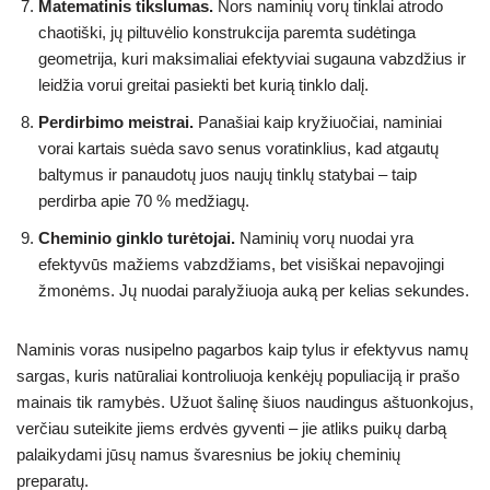
Matematinis tikslumas.
Nors naminių vorų tinklai atrodo
chaotiški, jų piltuvėlio konstrukcija paremta sudėtinga
geometrija, kuri maksimaliai efektyviai sugauna vabzdžius ir
leidžia vorui greitai pasiekti bet kurią tinklo dalį.
Perdirbimo meistrai.
Panašiai kaip kryžiuočiai, naminiai
vorai kartais suėda savo senus voratinklius, kad atgautų
baltymus ir panaudotų juos naujų tinklų statybai – taip
perdirba apie 70 % medžiagų.
Cheminio ginklo turėtojai.
Naminių vorų nuodai yra
efektyvūs mažiems vabzdžiams, bet visiškai nepavojingi
žmonėms. Jų nuodai paralyžiuoja auką per kelias sekundes.
Naminis voras nusipelno pagarbos kaip tylus ir efektyvus namų
sargas, kuris natūraliai kontroliuoja kenkėjų populiaciją ir prašo
mainais tik ramybės. Užuot šalinę šiuos naudingus aštuonkojus,
verčiau suteikite jiems erdvės gyventi – jie atliks puikų darbą
palaikydami jūsų namus švaresnius be jokių cheminių
preparatų.