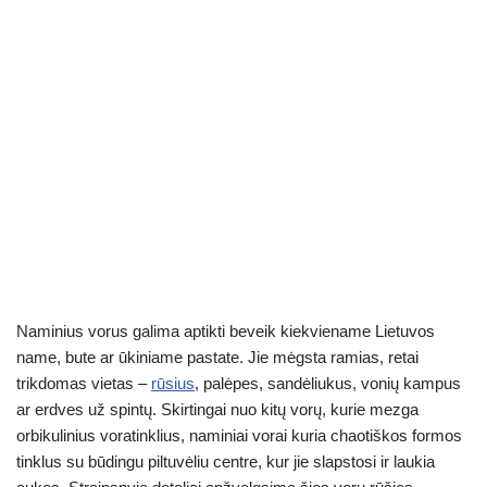
Naminius vorus galima aptikti beveik kiekviename Lietuvos
name, bute ar ūkiniame pastate. Jie mėgsta ramias, retai
trikdomas vietas –
rūsius
, palėpes, sandėliukus, vonių kampus
ar erdves už spintų. Skirtingai nuo kitų vorų, kurie mezga
orbikulinius voratinklius, naminiai vorai kuria chaotiškos formos
tinklus su būdingu piltuvėliu centre, kur jie slapstosi ir laukia