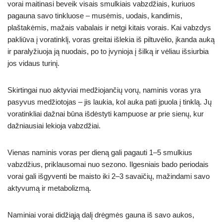
vorai maitinasi beveik visais smulkiais vabzdžiais, kuriuos
pagauna savo tinkluose – musėmis, uodais, kandimis,
plaštakėmis, mažais vabalais ir netgi kitais vorais. Kai vabzdys
pakliūva į voratinklį, voras greitai išlekia iš piltuvėlio, įkanda auką
ir paralyžiuoja ją nuodais, po to įvynioja į šilką ir vėliau išsiurbia
jos vidaus turinį.
Skirtingai nuo aktyviai medžiojančių vorų, naminis voras yra
pasyvus medžiotojas – jis laukia, kol auka pati įpuola į tinklą. Jų
voratinkliai dažnai būna išdėstyti kampuose ar prie sienų, kur
dažniausiai lekioja vabzdžiai.
Vienas naminis voras per dieną gali pagauti 1–5 smulkius
vabzdžius, priklausomai nuo sezono. Ilgesniais bado periodais
vorai gali išgyventi be maisto iki 2–3 savaičių, mažindami savo
aktyvumą ir metabolizmą.
Naminiai vorai didžiąją dalį drėgmės gauna iš savo aukos,