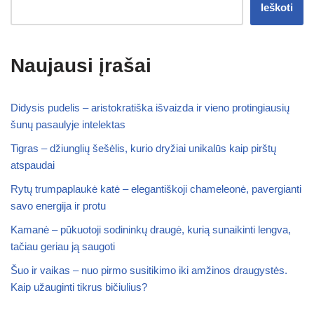
Ieškoti
Naujausi įrašai
Didysis pudelis – aristokratiška išvaizda ir vieno protingiausių
šunų pasaulyje intelektas
Tigras – džiunglių šešėlis, kurio dryžiai unikalūs kaip pirštų
atspaudai
Rytų trumpaplaukė katė – elegantiškoji chameleonė, pavergianti
savo energija ir protu
Kamanė – pūkuotoji sodininkų draugė, kurią sunaikinti lengva,
tačiau geriau ją saugoti
Šuo ir vaikas – nuo pirmo susitikimo iki amžinos draugystės.
Kaip užauginti tikrus bičiulius?