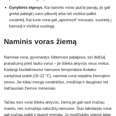
Gynybinis elgesys.
Kai naminis voras jaučia pavojų, jis gali
greitai pabėgti į savo piltuvėlį arba net visiškai palikti
voratinklį. Kai kurie vorai gali „apsimesti“ mirusiais, susirietę į
kamuolį ir visiškai sustingę.
Naminis voras žiemą
Naminiai vorai, gyvenantys šildomose patalpose, turi didžiulį
pranašumą prieš lauko vorus – jie išlieka aktyvūs visus metus.
Kadangi šiuolaikiniuose namuose temperatūra išsilaiko
santykinai stabili (18–22 °C), naminiai vorai nepatiria žiemojimo
streso. Jie toliau mezga voratinklius, medžioja ir dauginasi net
šalčiausiais žiemos mėnesiais.
Tačiau nors vorai išlieka aktyvūs, žiemą jie gali rasti mažiau
maisto, nes sumažėja vabzdžių namuose. Šiuo laikotarpiu vorai
gali mažiau judėti ir taupyti energiją. Jų medžioklės sėkmė labai