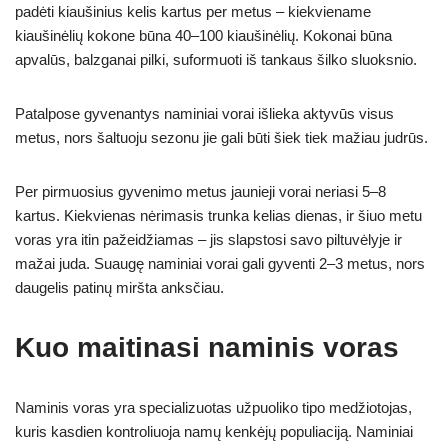
padėti kiaušinius kelis kartus per metus – kiekviename
kiaušinėlių kokone būna 40–100 kiaušinėlių. Kokonai būna
apvalūs, balzganai pilki, suformuoti iš tankaus šilko sluoksnio.
Patalpose gyvenantys naminiai vorai išlieka aktyvūs visus
metus, nors šaltuoju sezonu jie gali būti šiek tiek mažiau judrūs.
Per pirmuosius gyvenimo metus jaunieji vorai neriasi 5–8
kartus. Kiekvienas nėrimasis trunka kelias dienas, ir šiuo metu
voras yra itin pažeidžiamas – jis slapstosi savo piltuvėlyje ir
mažai juda. Suaugę naminiai vorai gali gyventi 2–3 metus, nors
daugelis patinų miršta anksčiau.
Kuo maitinasi naminis voras
Naminis voras yra specializuotas užpuoliko tipo medžiotojas,
kuris kasdien kontroliuoja namų kenkėjų populiaciją. Naminiai