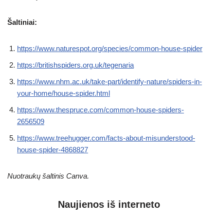
Šaltiniai:
https://www.naturespot.org/species/common-house-spider
https://britishspiders.org.uk/tegenaria
https://www.nhm.ac.uk/take-part/identify-nature/spiders-in-
your-home/house-spider.html
https://www.thespruce.com/common-house-spiders-
2656509
https://www.treehugger.com/facts-about-misunderstood-
house-spider-4868827
Nuotraukų šaltinis Canva.
Naujienos iš interneto