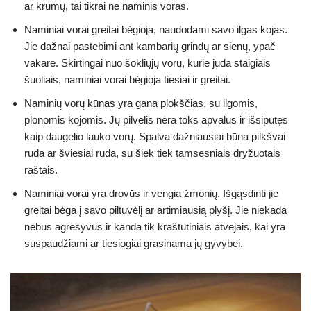
ar krūmų, tai tikrai ne naminis voras.
Naminiai vorai greitai bėgioja, naudodami savo ilgas kojas.
Jie dažnai pastebimi ant kambarių grindų ar sienų, ypač
vakare. Skirtingai nuo šokliųjų vorų, kurie juda staigiais
šuoliais, naminiai vorai bėgioja tiesiai ir greitai.
Naminių vorų kūnas yra gana plokščias, su ilgomis,
plonomis kojomis. Jų pilvelis nėra toks apvalus ir išsipūtęs
kaip daugelio lauko vorų. Spalva dažniausiai būna pilkšvai
ruda ar šviesiai ruda, su šiek tiek tamsesniais dryžuotais
raštais.
Naminiai vorai yra drovūs ir vengia žmonių. Išgąsdinti jie
greitai bėga į savo piltuvėlį ar artimiausią plyšį. Jie niekada
nebus agresyvūs ir kanda tik kraštutiniais atvejais, kai yra
suspaudžiami ar tiesiogiai grasinama jų gyvybei.