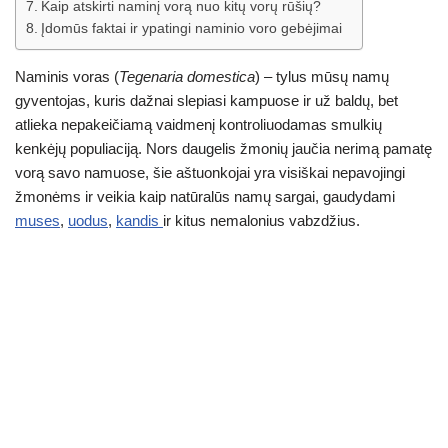
Kaip atskirti naminį vorą nuo kitų vorų rūšių?
Įdomūs faktai ir ypatingi naminio voro gebėjimai
Naminis voras (
Tegenaria domestica
) – tylus mūsų namų
gyventojas, kuris dažnai slepiasi kampuose ir už baldų, bet
atlieka nepakeičiamą vaidmenį kontroliuodamas smulkių
kenkėjų populiaciją. Nors daugelis žmonių jaučia nerimą pamatę
vorą savo namuose, šie aštuonkojai yra visiškai nepavojingi
žmonėms ir veikia kaip natūralūs namų sargai, gaudydami
muses
,
uodus
,
kandis
ir kitus nemalonius vabzdžius.