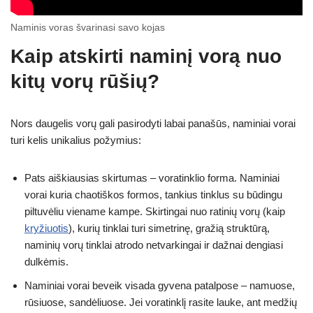
Naminis voras švarinasi savo kojas
Kaip atskirti naminį vorą nuo
kitų vorų rūšių?
Nors daugelis vorų gali pasirodyti labai panašūs, naminiai vorai
turi kelis unikalius požymius:
Pats aiškiausias skirtumas – voratinklio forma. Naminiai
vorai kuria chaotiškos formos, tankius tinklus su būdingu
piltuvėliu viename kampe. Skirtingai nuo ratinių vorų (kaip
kryžiuotis
), kurių tinklai turi simetrinę, gražią struktūrą,
naminių vorų tinklai atrodo netvarkingai ir dažnai dengiasi
dulkėmis.
Naminiai vorai beveik visada gyvena patalpose – namuose,
rūsiuose, sandėliuose. Jei voratinklį rasite lauke, ant medžių