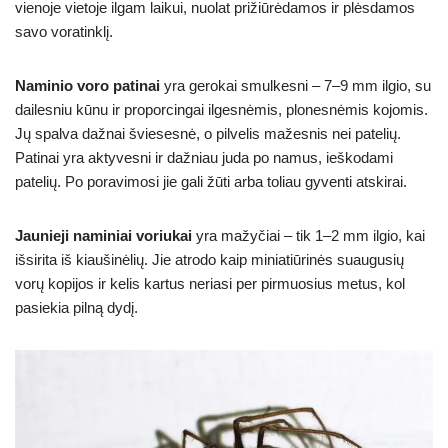
vienoje vietoje ilgam laikui, nuolat prižiūrėdamos ir plėsdamos
savo voratinklį.
Naminio voro patinai
yra gerokai smulkesni – 7–9 mm ilgio, su
dailesniu kūnu ir proporcingai ilgesnėmis, plonesnėmis kojomis.
Jų spalva dažnai šviesesnė, o pilvelis mažesnis nei patelių.
Patinai yra aktyvesni ir dažniau juda po namus, ieškodami
patelių. Po poravimosi jie gali žūti arba toliau gyventi atskirai.
Jaunieji naminiai voriukai
yra mažyčiai – tik 1–2 mm ilgio, kai
išsirita iš kiaušinėlių. Jie atrodo kaip miniatiūrinės suaugusių
vorų kopijos ir kelis kartus neriasi per pirmuosius metus, kol
pasiekia pilną dydį.