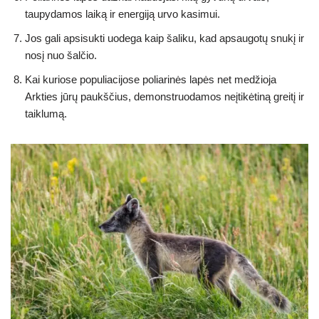
taupydamos laiką ir energiją urvo kasimui.
Jos gali apsisukti uodega kaip šaliku, kad apsaugotų snukį ir
nosį nuo šalčio.
Kai kuriose populiacijose poliarinės lapės net medžioja
Arkties jūrų paukščius, demonstruodamos neįtikėtiną greitį ir
taiklumą.