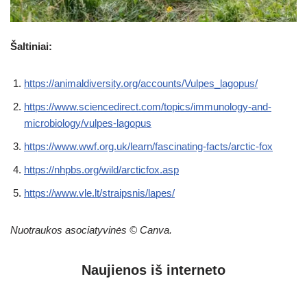
Šaltiniai:
https://animaldiversity.org/accounts/Vulpes_lagopus/
https://www.sciencedirect.com/topics/immunology-and-
microbiology/vulpes-lagopus
https://www.wwf.org.uk/learn/fascinating-facts/arctic-fox
https://nhpbs.org/wild/arcticfox.asp
https://www.vle.lt/straipsnis/lapes/
Nuotraukos asociatyvinės © Canva.
Naujienos iš interneto