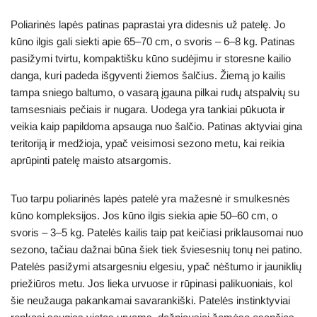
Poliarinės lapės patinas paprastai yra didesnis už patelę. Jo
kūno ilgis gali siekti apie 65–70 cm, o svoris – 6–8 kg. Patinas
pasižymi tvirtu, kompaktišku kūno sudėjimu ir storesne kailio
danga, kuri padeda išgyventi žiemos šalčius. Žiemą jo kailis
tampa sniego baltumo, o vasarą įgauna pilkai rudų atspalvių su
tamsesniais pečiais ir nugara. Uodega yra tankiai pūkuota ir
veikia kaip papildoma apsauga nuo šalčio. Patinas aktyviai gina
teritoriją ir medžioja, ypač veisimosi sezono metu, kai reikia
aprūpinti patelę maisto atsargomis.
Tuo tarpu poliarinės lapės patelė yra mažesnė ir smulkesnės
kūno kompleksijos. Jos kūno ilgis siekia apie 50–60 cm, o
svoris – 3–5 kg. Patelės kailis taip pat keičiasi priklausomai nuo
sezono, tačiau dažnai būna šiek tiek šviesesnių tonų nei patino.
Patelės pasižymi atsargesniu elgesiu, ypač nėštumo ir jauniklių
priežiūros metu. Jos lieka urvuose ir rūpinasi palikuoniais, kol
šie neužauga pakankamai savarankiški. Patelės instinktyviai