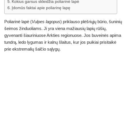
Kokius garsus skleidžia poliarinė lapė
Įdomūs faktai apie poliarinę lapę
Poliarinė lapė (
Vulpes lagopus
) priklauso plėšriųjų būrio, šuninių
šeimos žinduoliams. Ji yra viena mažiausių lapių rūšių,
gyvenanti šiauriniuose Arkties regionuose. Jos buveinės apima
tundrą, ledo lygumas ir kalnų šlaitus, kur jos puikiai prisitaikė
prie ekstremalių šalčio sąlygų.