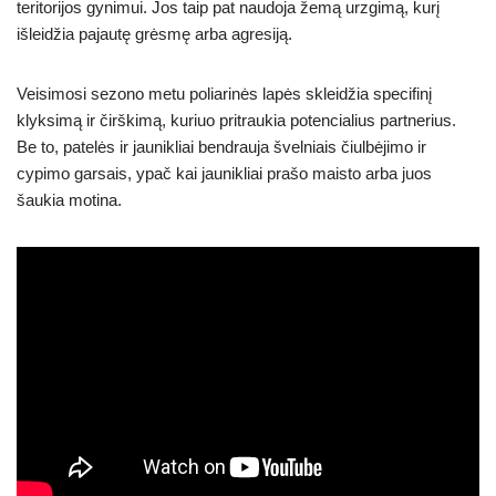
teritorijos gynimui. Jos taip pat naudoja žemą urzgimą, kurį
išleidžia pajautę grėsmę arba agresiją.
Veisimosi sezono metu poliarinės lapės skleidžia specifinį
klyksimą ir čirškimą, kuriuo pritraukia potencialius partnerius.
Be to, patelės ir jaunikliai bendrauja švelniais čiulbėjimo ir
cypimo garsais, ypač kai jaunikliai prašo maisto arba juos
šaukia motina.