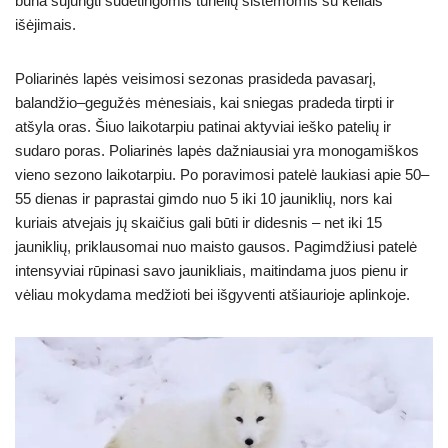
būna sujungti sudėtingomis tunelių sistemomis su keliais
išėjimais.
Poliarinės lapės veisimosi sezonas prasideda pavasarį,
balandžio–gegužės mėnesiais, kai sniegas pradeda tirpti ir
atšyla oras. Šiuo laikotarpiu patinai aktyviai ieško patelių ir
sudaro poras. Poliarinės lapės dažniausiai yra monogamiškos
vieno sezono laikotarpiu. Po poravimosi patelė laukiasi apie 50–
55 dienas ir paprastai gimdo nuo 5 iki 10 jauniklių, nors kai
kuriais atvejais jų skaičius gali būti ir didesnis – net iki 15
jauniklių, priklausomai nuo maisto gausos. Pagimdžiusi patelė
intensyviai rūpinasi savo jaunikliais, maitindama juos pienu ir
vėliau mokydama medžioti bei išgyventi atšiaurioje aplinkoje.