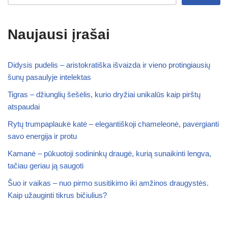
Naujausi įrašai
Didysis pudelis – aristokratiška išvaizda ir vieno protingiausių
šunų pasaulyje intelektas
Tigras – džiunglių šešėlis, kurio dryžiai unikalūs kaip pirštų
atspaudai
Rytų trumpaplaukė katė – elegantiškoji chameleonė, pavergianti
savo energija ir protu
Kamanė – pūkuotoji sodininkų draugė, kurią sunaikinti lengva,
tačiau geriau ją saugoti
Šuo ir vaikas – nuo pirmo susitikimo iki amžinos draugystės.
Kaip užauginti tikrus bičiulius?