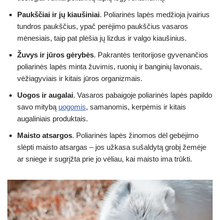
Paukščiai ir jų kiaušiniai
. Poliarinės lapės medžioja įvairius
tundros paukščius, ypač perėjimo paukščius vasaros
mėnesiais, taip pat plėšia jų lizdus ir valgo kiaušinius.
Žuvys ir jūros gėrybės
. Pakrantės teritorijose gyvenančios
poliarinės lapės minta žuvimis, ruonių ir banginių lavonais,
vėžiagyviais ir kitais jūros organizmais.
Uogos ir augalai
. Vasaros pabaigoje poliarinės lapės papildo
savo mitybą
uogomis
, samanomis, kerpėmis ir kitais
augaliniais produktais.
Maisto atsargos
. Poliarinės lapės žinomos dėl gebėjimo
slėpti maisto atsargas – jos užkasa sušaldytą grobį žemėje
ar sniege ir sugrįžta prie jo vėliau, kai maisto ima trūkti.