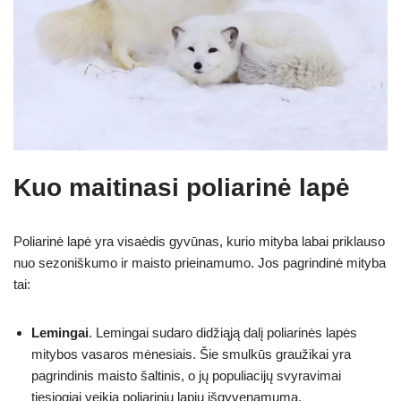
Kuo maitinasi poliarinė lapė
Poliarinė lapė yra visaėdis gyvūnas, kurio mityba labai priklauso
nuo sezoniškumo ir maisto prieinamumo. Jos pagrindinė mityba
tai:
Lemingai
. Lemingai sudaro didžiąją dalį poliarinės lapės
mitybos vasaros mėnesiais. Šie smulkūs graužikai yra
pagrindinis maisto šaltinis, o jų populiacijų svyravimai
tiesiogiai veikia poliarinių lapių išgyvenamumą.