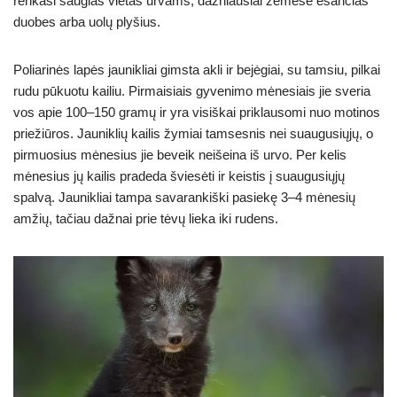
renkasi saugias vietas urvams, dažniausiai žemėse esančias
duobes arba uolų plyšius.
Poliarinės lapės jaunikliai gimsta akli ir bejėgiai, su tamsiu, pilkai
rudu pūkuotu kailiu. Pirmaisiais gyvenimo mėnesiais jie sveria
vos apie 100–150 gramų ir yra visiškai priklausomi nuo motinos
priežiūros. Jauniklių kailis žymiai tamsesnis nei suaugusiųjų, o
pirmuosius mėnesius jie beveik neišeina iš urvo. Per kelis
mėnesius jų kailis pradeda šviesėti ir keistis į suaugusiųjų
spalvą. Jaunikliai tampa savarankiški pasiekę 3–4 mėnesių
amžių, tačiau dažnai prie tėvų lieka iki rudens.