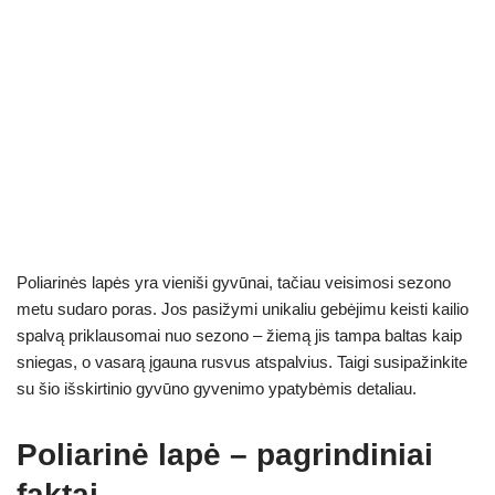
Poliarinės lapės yra vieniši gyvūnai, tačiau veisimosi sezono
metu sudaro poras. Jos pasižymi unikaliu gebėjimu keisti kailio
spalvą priklausomai nuo sezono – žiemą jis tampa baltas kaip
sniegas, o vasarą įgauna rusvus atspalvius. Taigi susipažinkite
su šio išskirtinio gyvūno gyvenimo ypatybėmis detaliau.
Poliarinė lapė – pagrindiniai
faktai