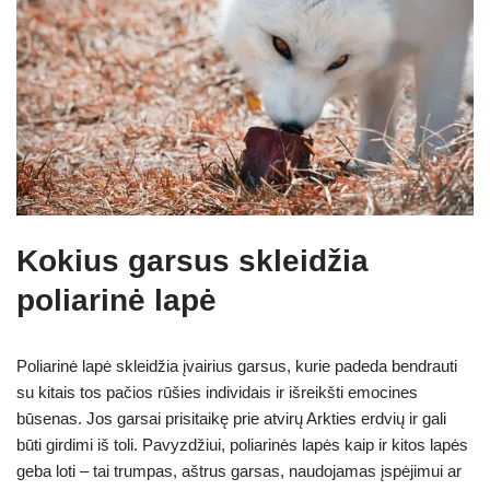
Kokius garsus skleidžia
poliarinė lapė
Poliarinė lapė skleidžia įvairius garsus, kurie padeda bendrauti
su kitais tos pačios rūšies individais ir išreikšti emocines
būsenas. Jos garsai prisitaikę prie atvirų Arkties erdvių ir gali
būti girdimi iš toli. Pavyzdžiui, poliarinės lapės kaip ir kitos lapės
geba loti – tai trumpas, aštrus garsas, naudojamas įspėjimui ar