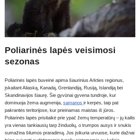
Poliarinės lapės veisimosi
sezonas
Poliarinės lapės buveinė apima šiaurinius Arkties regionus,
įskaitant Aliaską, Kanadą, Grenlandiją, Rusiją, Islandiją bei
Skandinavijos šiaurę. Šie gyvūnai gyvena tundroje, kur
dominuoja žema augmenija,
samanos
ir kerpės, taip pat
pakrantės teritorijose, kur prieinamas maistas iš jūros.
Poliarinės lapės prisitaikė prie ypač žemų temperatūrų – jų kailis
yra vienas tankiausių tarp žinduolių, o trumpos ausys ir snukis
sumažina šilumos praradimą. Jos įsikuria urvuose, kurie dažnai