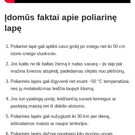
Įdomūs faktai apie poliarinę
lapę
Poliarinė lapė gali aptikti savo grobį po sniegu net iki 50 cm
storio sniego sluoksnio.
Jos kailis ne tik baltas žiemą ir rudas vasarą – jis taip pat
mažina šviesos atspindį, padėdamas slėptis nuo plėšrūnų.
Poliarinės lapės gali išgyventi net esant −50 °C temperatūrai,
nes jų metabolizmas leidžia taupyti šilumą.
Jos turi ypatingą uoslę, leidžiančią surasti lemingus ar
paslėptą maistą net iš didelio atstumo.
Poliarinės lapės gali nužygiuoti iki 30 km per dieną,
ieškodamos maisto ar naujos teritorijos.
Poliarinės lapės dažnai naudojasi kitų gyvūnų urvais,