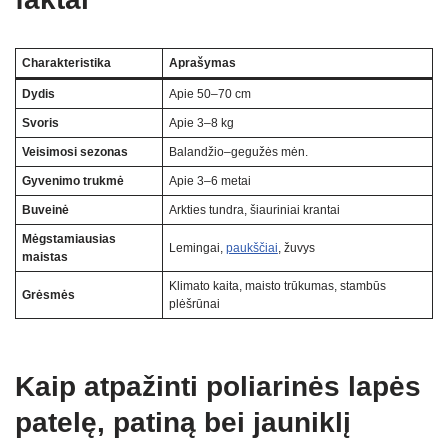
Charakteristika
Aprašymas
Dydis
Apie 50–70 cm
Svoris
Apie 3–8 kg
Veisimosi sezonas
Balandžio–gegužės mėn.
Gyvenimo trukmė
Apie 3–6 metai
Buveinė
Arkties tundra, šiauriniai krantai
Mėgstamiausias
Lemingai,
paukščiai
, žuvys
maistas
Klimato kaita, maisto trūkumas, stambūs
Grėsmės
plėšrūnai
Kaip atpažinti poliarinės lapės
patelę, patiną bei jauniklį