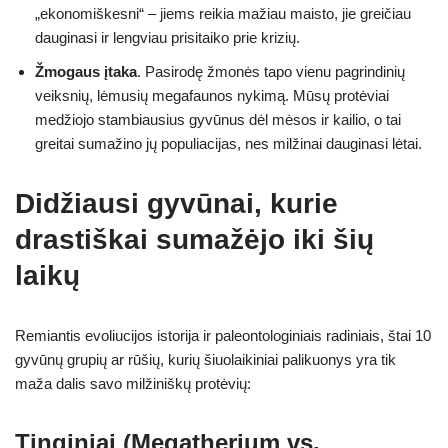
„ekonomiškesni“ – jiems reikia mažiau maisto, jie greičiau
dauginasi ir lengviau prisitaiko prie krizių.
Žmogaus įtaka
. Pasirodę žmonės tapo vienu pagrindinių
veiksnių, lėmusių megafaunos nykimą. Mūsų protėviai
medžiojo stambiausius gyvūnus dėl mėsos ir kailio, o tai
greitai sumažino jų populiacijas, nes milžinai dauginasi lėtai.
Didžiausi gyvūnai, kurie
drastiškai sumažėjo iki šių
laikų
Remiantis evoliucijos istorija ir paleontologiniais radiniais, štai 10
gyvūnų grupių ar rūšių, kurių šiuolaikiniai palikuonys yra tik
maža dalis savo milžiniškų protėvių:
Tinginiai (Megatherium vs.