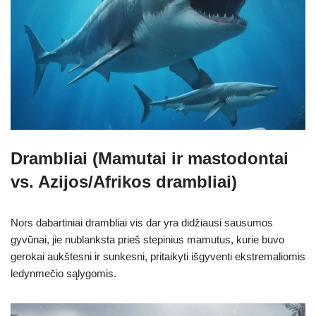
Drambliai (Mamutai ir mastodontai
vs. Azijos/Afrikos drambliai)
Nors dabartiniai drambliai vis dar yra didžiausi sausumos
gyvūnai, jie nublanksta prieš stepinius mamutus, kurie buvo
gerokai aukštesni ir sunkesni, pritaikyti išgyventi ekstremaliomis
ledynmečio sąlygomis.