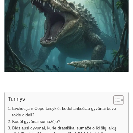
Turinys
Evoliucija ir Cope taisyklė: kodėl anksčiau gyvūnai buvo
tokie dideli?
Kodėl gyvūnai sumažėjo?
Didžiausi gyvūnai, kurie drastiškai sumažėjo iki šių laikų