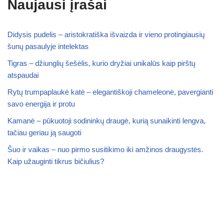
Naujausi įrašai
Didysis pudelis – aristokratiška išvaizda ir vieno protingiausių
šunų pasaulyje intelektas
Tigras – džiunglių šešėlis, kurio dryžiai unikalūs kaip pirštų
atspaudai
Rytų trumpaplaukė katė – elegantiškoji chameleonė, pavergianti
savo energija ir protu
Kamanė – pūkuotoji sodininkų draugė, kurią sunaikinti lengva,
tačiau geriau ją saugoti
Šuo ir vaikas – nuo pirmo susitikimo iki amžinos draugystės.
Kaip užauginti tikrus bičiulius?