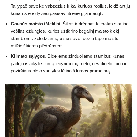
Tai ypač paveikė vabzdžius ir kai kuriuos roplius, leidžiant jų
kūnams efektyviau pasisavinti energiją ir augti.
Gausūs maisto ištekliai.
Šiltas ir drėgnas klimatas skatino
vešlias džiungles, kurios užtikrino begalinį maisto kiekį
stambiems žolėdžiams, o šie savo ruožtu tapo maistu
milžiniškiems plėšrūnams.
Klimato sąlygos
. Dideliems žinduoliams stambus kūnas
padėjo išlaikyti šilumą ledynmečių metu, nes didelio tūrio ir
paviršiaus ploto santykis lėtina šilumos praradimą.