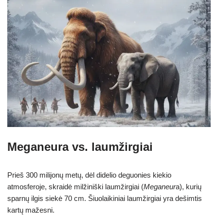
Meganeura vs. laumžirgiai
Prieš 300 milijonų metų, dėl didelio deguonies kiekio
atmosferoje, skraidė milžiniški laumžirgiai (
Meganeur
a), kurių
sparnų ilgis siekė 70 cm. Šiuolaikiniai laumžirgiai yra dešimtis
kartų mažesni.