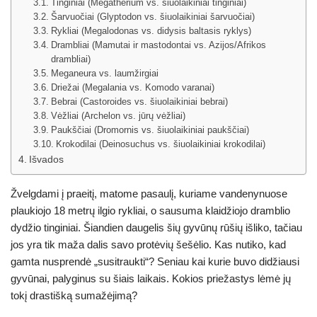
Tinginiai (Megatherium vs. šiuolaikiniai tinginiai)
Šarvuočiai (Glyptodon vs. šiuolaikiniai šarvuočiai)
Rykliai (Megalodonas vs. didysis baltasis ryklys)
Drambliai (Mamutai ir mastodontai vs. Azijos/Afrikos
drambliai)
Meganeura vs. laumžirgiai
Driežai (Megalania vs. Komodo varanai)
Bebrai (Castoroides vs. šiuolaikiniai bebrai)
Vėžliai (Archelon vs. jūrų vėžliai)
Paukščiai (Dromornis vs. šiuolaikiniai paukščiai)
Krokodilai (Deinosuchus vs. šiuolaikiniai krokodilai)
Išvados
Žvelgdami į praeitį, matome pasaulį, kuriame vandenynuose
plaukiojo 18 metrų ilgio rykliai, o sausuma klaidžiojo dramblio
dydžio tinginiai. Šiandien daugelis šių gyvūnų rūšių išliko, tačiau
jos yra tik maža dalis savo protėvių šešėlio. Kas nutiko, kad
gamta nusprendė „susitraukti“? Seniau kai kurie buvo didžiausi
gyvūnai, palyginus su šiais laikais. Kokios priežastys lėmė jų
tokį drastišką sumažėjimą?