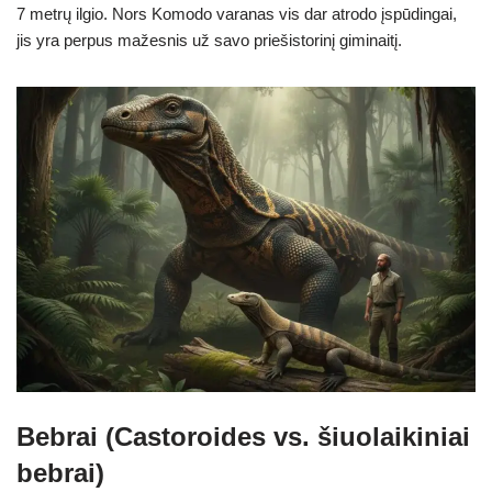
7 metrų ilgio. Nors Komodo varanas vis dar atrodo įspūdingai,
jis yra perpus mažesnis už savo priešistorinį giminaitį.
Bebrai (Castoroides vs. šiuolaikiniai
bebrai)