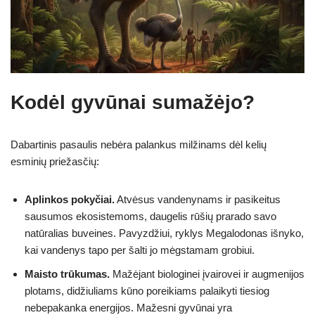
Kodėl gyvūnai sumažėjo?
Dabartinis pasaulis nebėra palankus milžinams dėl kelių
esminių priežasčių:
Aplinkos pokyčiai.
Atvėsus vandenynams ir pasikeitus
sausumos ekosistemoms, daugelis rūšių prarado savo
natūralias buveines. Pavyzdžiui, ryklys Megalodonas išnyko,
kai vandenys tapo per šalti jo mėgstamam grobiui.
Maisto trūkumas.
Mažėjant biologinei įvairovei ir augmenijos
plotams, didžiuliams kūno poreikiams palaikyti tiesiog
nebepakanka energijos. Mažesni gyvūnai yra