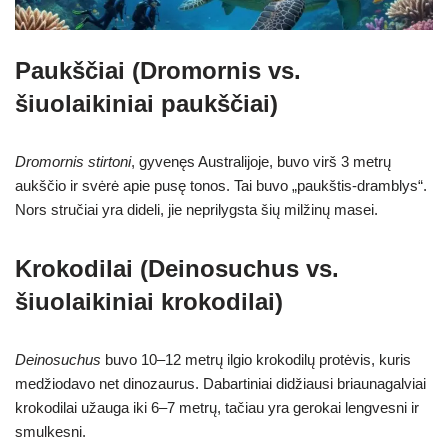
Paukščiai (Dromornis vs.
šiuolaikiniai paukščiai)
Dromornis stirtoni
, gyvenęs Australijoje, buvo virš 3 metrų
aukščio ir svėrė apie pusę tonos. Tai buvo „paukštis-dramblys“.
Nors stručiai yra dideli, jie neprilygsta šių milžinų masei.
Krokodilai (Deinosuchus vs.
šiuolaikiniai krokodilai)
Deinosuchus
buvo 10–12 metrų ilgio krokodilų protėvis, kuris
medžiodavo net dinozaurus. Dabartiniai didžiausi briaunagalviai
krokodilai užauga iki 6–7 metrų, tačiau yra gerokai lengvesni ir
smulkesni.