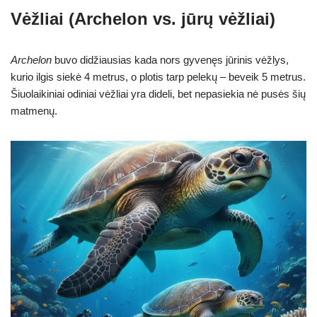
Vėžliai (Archelon vs. jūrų vėžliai)
Archelon
buvo didžiausias kada nors gyvenęs jūrinis vėžlys,
kurio ilgis siekė 4 metrus, o plotis tarp pelekų – beveik 5 metrus.
Šiuolaikiniai odiniai vėžliai yra dideli, bet nepasiekia nė pusės šių
matmenų.