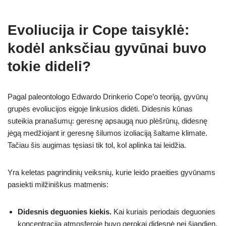
Evoliucija ir Cope taisyklė:
kodėl anksčiau gyvūnai buvo
tokie dideli?
Pagal paleontologo Edwardo Drinkerio Cope’o teoriją, gyvūnų
grupės evoliucijos eigoje linkusios didėti. Didesnis kūnas
suteikia pranašumų: geresnę apsaugą nuo plėšrūnų, didesnę
jėgą medžiojant ir geresnę šilumos izoliaciją šaltame klimate.
Tačiau šis augimas tęsiasi tik tol, kol aplinka tai leidžia.
Yra keletas pagrindinių veiksnių, kurie leido praeities gyvūnams
pasiekti milžiniškus matmenis:
Didesnis deguonies kiekis.
Kai kuriais periodais deguonies
koncentracija atmosferoje buvo gerokai didesnė nei šiandien.