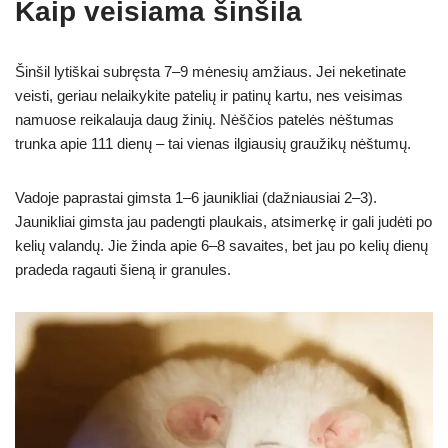
Kaip veisiama šinšila
Šinšil lytiškai subręsta 7–9 mėnesių amžiaus. Jei neketinate
veisti, geriau nelaikykite patelių ir patinų kartu, nes veisimas
namuose reikalauja daug žinių. Nėščios patelės nėštumas
trunka apie 111 dienų – tai vienas ilgiausių graužikų nėštumų.
Vadoje paprastai gimsta 1–6 jaunikliai (dažniausiai 2–3).
Jaunikliai gimsta jau padengti plaukais, atsimerkę ir gali judėti po
kelių valandų. Jie žinda apie 6–8 savaites, bet jau po kelių dienų
pradeda ragauti šieną ir granules.