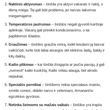
Naktinis aktyvumas
– šinšila yra aktyvi vakarais ir naktį, o
dieną miega. Tai gali būti problema, jei narvas laikomas
miegamajame.
Temperatūros jautrumas
– šinšilos negali gyventi karštoje
aplinkoje. Vasarą gali prireikti kondicionavimo, o tai
papildomos išlaidos.
Graužimas
– šinšilos graužia viską, todėl leisdami ją laisvai
vaikščioti, turite būti labai atsargūs dėl elektros laidų, baldų ir
kitų daiktų.
Kailio plikimas
– kai šinšila išsigąsta ar jaučia pavojų, ji gali
„numesti“ kailio kuokštą. Kailis vėliau atauga, bet atrodo
nejaukiai.
Specialūs poreikiai
– šinšiloms reikia specialaus maisto,
smėlio vonios, didelio narvo ir veterinaro, išmanančio
egzotinius gyvūnus.
Netinka šeimoms su mažais vaikais
– šinšilos yra trapūs