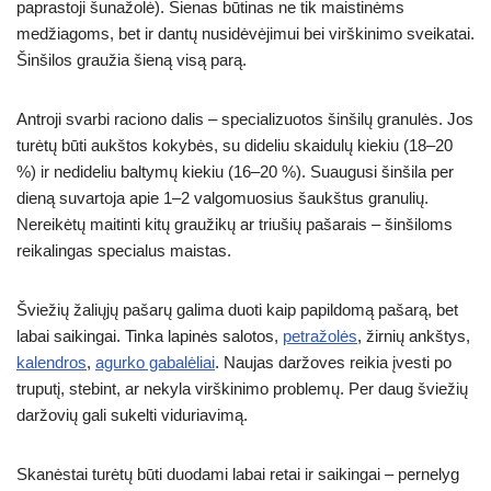
paprastoji šunažolė). Šienas būtinas ne tik maistinėms
medžiagoms, bet ir dantų nusidėvėjimui bei virškinimo sveikatai.
Šinšilos graužia šieną visą parą.
Antroji svarbi raciono dalis – specializuotos šinšilų granulės. Jos
turėtų būti aukštos kokybės, su dideliu skaidulų kiekiu (18–20
%) ir nedideliu baltymų kiekiu (16–20 %). Suaugusi šinšila per
dieną suvartoja apie 1–2 valgomuosius šaukštus granulių.
Nereikėtų maitinti kitų graužikų ar triušių pašarais – šinšiloms
reikalingas specialus maistas.
Šviežių žaliųjų pašarų galima duoti kaip papildomą pašarą, bet
labai saikingai. Tinka lapinės salotos,
petražolės
, žirnių ankštys,
kalendros
,
agurko gabalėliai
. Naujas daržoves reikia įvesti po
truputį, stebint, ar nekyla virškinimo problemų. Per daug šviežių
daržovių gali sukelti viduriavimą.
Skanėstai turėtų būti duodami labai retai ir saikingai – pernelyg