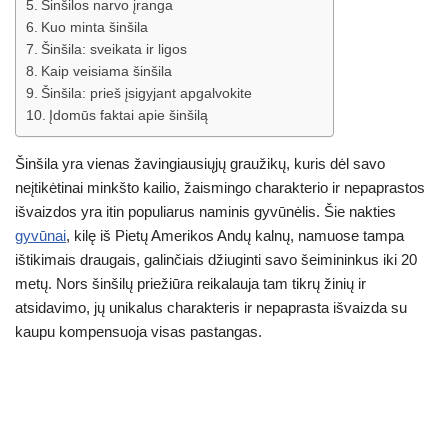
Šinšilos narvo įranga
Kuo minta šinšila
Šinšila: sveikata ir ligos
Kaip veisiama šinšila
Šinšila: prieš įsigyjant apgalvokite
Įdomūs faktai apie šinšilą
Šinšila yra vienas žavingiausiųjų graužikų, kuris dėl savo
neįtikėtinai minkšto kailio, žaismingo charakterio ir nepaprastos
išvaizdos yra itin populiarus naminis gyvūnėlis. Šie nakties
gyvūnai
, kilę iš Pietų Amerikos Andų kalnų, namuose tampa
ištikimais draugais, galinčiais džiuginti savo šeimininkus iki 20
metų. Nors šinšilų priežiūra reikalauja tam tikrų žinių ir
atsidavimo, jų unikalus charakteris ir nepaprasta išvaizda su
kaupu kompensuoja visas pastangas.