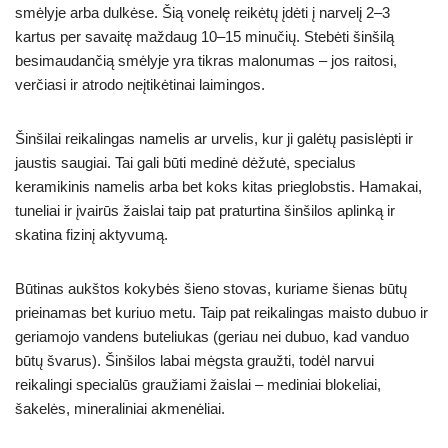
smėlyje arba dulkėse. Šią vonelę reikėtų įdėti į narvelį 2–3
kartus per savaitę maždaug 10–15 minučių. Stebėti šinšilą
besimaudančią smėlyje yra tikras malonumas – jos raitosi,
verčiasi ir atrodo neįtikėtinai laimingos.
Šinšilai reikalingas namelis ar urvelis, kur ji galėtų pasislėpti ir
jaustis saugiai. Tai gali būti medinė dėžutė, specialus
keramikinis namelis arba bet koks kitas prieglobstis. Hamakai,
tuneliai ir įvairūs žaislai taip pat praturtina šinšilos aplinką ir
skatina fizinį aktyvumą.
Būtinas aukštos kokybės šieno stovas, kuriame šienas būtų
prieinamas bet kuriuo metu. Taip pat reikalingas maisto dubuo ir
geriamojo vandens buteliukas (geriau nei dubuo, kad vanduo
būtų švarus). Šinšilos labai mėgsta graužti, todėl narvui
reikalingi specialūs graužiami žaislai – mediniai blokeliai,
šakelės, mineraliniai akmenėliai.