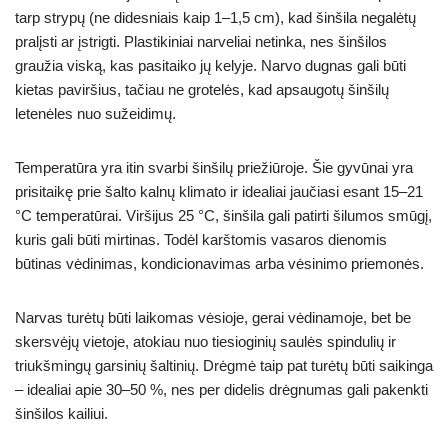
tarp strypų (ne didesniais kaip 1–1,5 cm), kad šinšila negalėtų
pralįsti ar įstrigti. Plastikiniai narveliai netinka, nes šinšilos
graužia viską, kas pasitaiko jų kelyje. Narvo dugnas gali būti
kietas paviršius, tačiau ne grotelės, kad apsaugotų šinšilų
letenėles nuo sužeidimų.
Temperatūra yra itin svarbi šinšilų priežiūroje. Šie gyvūnai yra
prisitaikę prie šalto kalnų klimato ir idealiai jaučiasi esant 15–21
°C temperatūrai. Viršijus 25 °C, šinšila gali patirti šilumos smūgį,
kuris gali būti mirtinas. Todėl karštomis vasaros dienomis
būtinas vėdinimas, kondicionavimas arba vėsinimo priemonės.
Narvas turėtų būti laikomas vėsioje, gerai vėdinamoje, bet be
skersvėjų vietoje, atokiau nuo tiesioginių saulės spindulių ir
triukšmingų garsinių šaltinių. Drėgmė taip pat turėtų būti saikinga
– idealiai apie 30–50 %, nes per didelis drėgnumas gali pakenkti
šinšilos kailiui.