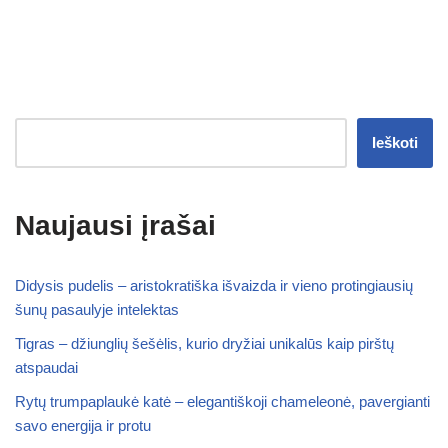
Ieškoti
Naujausi įrašai
Didysis pudelis – aristokratiška išvaizda ir vieno protingiausių
šunų pasaulyje intelektas
Tigras – džiunglių šešėlis, kurio dryžiai unikalūs kaip pirštų
atspaudai
Rytų trumpaplaukė katė – elegantiškoji chameleonė, pavergianti
savo energija ir protu