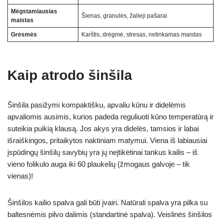
Mėgstamiausias
Šienas, granulės, žalieji pašarai
maistas
Grėsmės
Karštis, drėgmė, stresas, netinkamas maistas
Kaip atrodo šinšila
Šinšila pasižymi kompaktišku, apvaliu kūnu ir didelėmis
apvaliomis ausimis, kurios padeda reguliuoti kūno temperatūrą ir
suteikia puikią klausą. Jos akys yra didelės, tamsios ir labai
išraiškingos, pritaikytos naktiniam matymui. Viena iš labiausiai
įspūdingų šinšilų savybių yra jų neįtikėtinai tankus kailis – iš
vieno folikulo auga iki 60 plaukelių (žmogaus galvoje – tik
vienas)!
Šinšilos kailio spalva gali būti įvairi. Natūrali spalva yra pilka su
baltesnėmis pilvo dalimis (standartinė spalva). Veislinės šinšilos