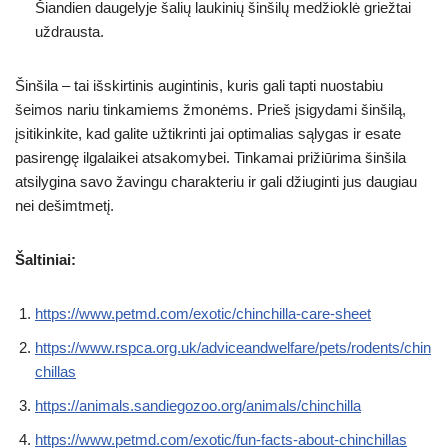
Šiandien daugelyje šalių laukinių šinšilų medžioklė griežtai
uždrausta.
Šinšila – tai išskirtinis augintinis, kuris gali tapti nuostabiu
šeimos nariu tinkamiems žmonėms. Prieš įsigydami šinšilą,
įsitikinkite, kad galite užtikrinti jai optimalias sąlygas ir esate
pasirengę ilgalaikei atsakomybei. Tinkamai prižiūrima šinšila
atsilygina savo žavingu charakteriu ir gali džiuginti jus daugiau
nei dešimtmetį.
Šaltiniai:
https://www.petmd.com/exotic/chinchilla-care-sheet
https://www.rspca.org.uk/adviceandwelfare/pets/rodents/chin
chillas
https://animals.sandiegozoo.org/animals/chinchilla
https://www.petmd.com/exotic/fun-facts-about-chinchillas