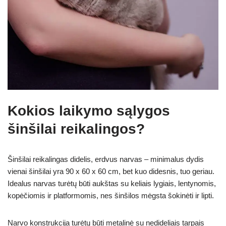
Kokios laikymo sąlygos
šinšilai reikalingos?
Šinšilai reikalingas didelis, erdvus narvas – minimalus dydis
vienai šinšilai yra 90 x 60 x 60 cm, bet kuo didesnis, tuo geriau.
Idealus narvas turėtų būti aukštas su keliais lygiais, lentynomis,
kopėčiomis ir platformomis, nes šinšilos mėgsta šokinėti ir lipti.
Narvo konstrukcija turėtų būti metalinė su nedideliais tarpais