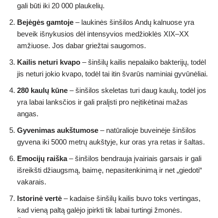
gali būti iki 20 000 plaukelių.
Bejėgės gamtoje
– laukinės šinšilos Andų kalnuose yra
beveik išnykusios dėl intensyvios medžioklės XIX–XX
amžiuose. Jos dabar griežtai saugomos.
Kailis neturi kvapo
– šinšilų kailis nepalaiko bakterijų, todėl
jis neturi jokio kvapo, todėl tai itin švarūs naminiai gyvūnėliai.
280 kaulų kūne
– šinšilos skeletas turi daug kaulų, todėl jos
yra labai lanksčios ir gali pralįsti pro neįtikėtinai mažas
angas.
Gyvenimas aukštumose
– natūralioje buveinėje šinšilos
gyvena iki 5000 metrų aukštyje, kur oras yra retas ir šaltas.
Emocijų raiška
– šinšilos bendrauja įvairiais garsais ir gali
išreikšti džiaugsmą, baimę, nepasitenkinimą ir net „giedoti“
vakarais.
Istorinė vertė
– kadaise šinšilų kailis buvo toks vertingas,
kad vieną paltą galėjo įpirkti tik labai turtingi žmonės.