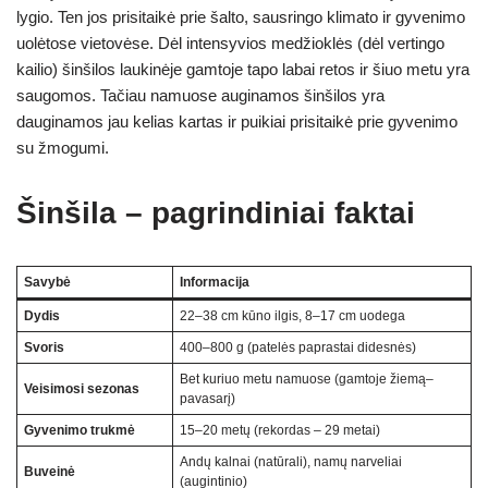
lygio. Ten jos prisitaikė prie šalto, sausringo klimato ir gyvenimo
uolėtose vietovėse. Dėl intensyvios medžioklės (dėl vertingo
kailio) šinšilos laukinėje gamtoje tapo labai retos ir šiuo metu yra
saugomos. Tačiau namuose auginamos šinšilos yra
dauginamos jau kelias kartas ir puikiai prisitaikė prie gyvenimo
su žmogumi.
Šinšila – pagrindiniai faktai
Savybė
Informacija
Dydis
22–38 cm kūno ilgis, 8–17 cm uodega
Svoris
400–800 g (patelės paprastai didesnės)
Bet kuriuo metu namuose (gamtoje žiemą–
Veisimosi sezonas
pavasarį)
Gyvenimo trukmė
15–20 metų (rekordas – 29 metai)
Andų kalnai (natūrali), namų narveliai
Buveinė
(augintinio)