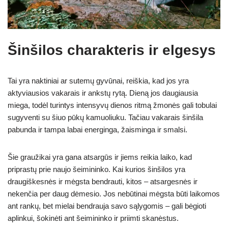
Šinšilos charakteris ir elgesys
Tai yra naktiniai ar sutemų gyvūnai, reiškia, kad jos yra
aktyviausios vakarais ir ankstų rytą. Dieną jos daugiausia
miega, todėl turintys intensyvų dienos ritmą žmonės gali tobulai
sugyventi su šiuo pūkų kamuoliuku. Tačiau vakarais šinšila
pabunda ir tampa labai energinga, žaisminga ir smalsi.
Šie graužikai yra gana atsargūs ir jiems reikia laiko, kad
priprastų prie naujo šeimininko. Kai kurios šinšilos yra
draugiškesnės ir mėgsta bendrauti, kitos – atsargesnės ir
nekenčia per daug dėmesio. Jos nebūtinai mėgsta būti laikomos
ant rankų, bet mielai bendrauja savo sąlygomis – gali bėgioti
aplinkui, šokinėti ant šeimininko ir priimti skanėstus.