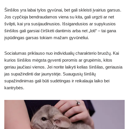
Šinšilos yra labai tylos gyvūnai, bet gali skleisti įvairius garsus.
Jos cypčioja bendraudamos viena su kita, gali urgzti ar net
švilpti, kai yra susijaudinusios. Išsigandusios ar supykusios
šinšilos gali garsiai čirškėti dantimis arba net „loti“ – tai gana
įspūdingas garsas tokiam mažam gyvūnėliui.
Socialumas priklauso nuo individualių charakterio bruožų. Kai
kurios šinšilos mėgsta gyventi poromis ar grupėmis, kitos
geriau jaučiasi vienos. Jei norite laikyti kelias šinšilas, geriausia
jas supažindinti dar jaunystėje. Suaugusių šinšilų
supažindinimas gali būti sudėtingas ir reikalauja laiko bei
kantrybės.