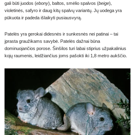
gali būti juodos (
ebony
), baltos, smėlio spalvos (
beige
),
violetinės, safyro ir daug kitų spalvų variantų. Jų uodega yra
pūkuota ir padeda išlaikyti pusiausvyrą.
Patelės yra gerokai didesnės ir sunkesnės nei patinai – tai
įprasta graužikams savybė. Patelės dažnai būna
dominuojančios porose. Šinšilos turi labai stiprius užpakalinius
kojų raumenis, leidžiančius joms pašokti iki 1,8 metro aukščio.