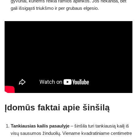
gyvūnai, kuriems reikia ramios aplinkos. Jos nekanda, bet
gali išsigąsti triukšmo ir per grubaus elgesio.
Įdomūs faktai apie šinšilą
Tankiausias kailis pasaulyje
– šinšila turi tankiausią kailį iš
visų sausumos žinduolių. Viename kvadratiniame centimetre