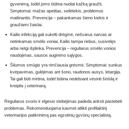
gyvenimą, todėl joms būtina nuolat kažką graužti.
Simptomai: mažas apetitas, seilėtekis, problemos
maitinantis. Prevencija – pakankamas šieno kiekis ir
graužiami žaislai.
Kailio infekciją gali sukelti drėgmė, nešvarus narvas ar
netinkamas smėlis voniai. Kailis tampa riebus, susivėlęs
arba netgi išplinka. Prevencija – reguliarus smėlio vonios
naudojimas, sausos auginimo sąlygos.
Šilumos smūgis yra rimčiausia grėsmė. Simptomai: sunkus
kvėpavimas, gulėjimas ant šono, raudonos ausys, letargija.
Tai gali būti mirtina, todėl būtina nedelsiant vėsinti šinšilą ir
kreiptis į veterinarą.
Reguliarus svorio ir elgesio stebėjimas padeda anksti pastebėti
problemas. Rekomenduojama kasmet atlikti profilaktinį
veterinarijos patikrinimą pas egzotinių gyvūnų specialistą.