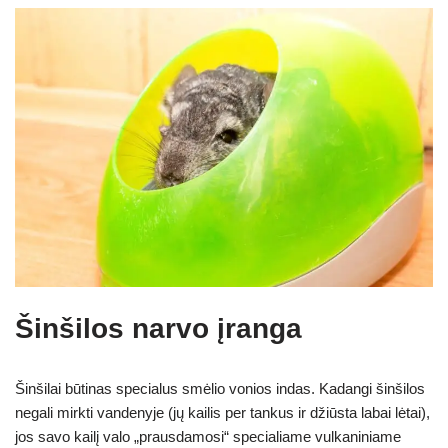
Šinšilos narvo įranga
Šinšilai būtinas specialus smėlio vonios indas. Kadangi šinšilos
negali mirkti vandenyje (jų kailis per tankus ir džiūsta labai lėtai),
jos savo kailį valo „prausdamosi“ specialiame vulkaniniame