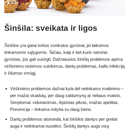
Šinšila: sveikata ir ligos
Šinšilos yra gana tvirtos sveikatos gyvūnai, jei laikomos
tinkamomis sąlygomis. Tačiau, kaip ir bet kuris naminis
gyvūnas, jos gali susirgti. Dažniausios šinšilų problemos apima
virškinimo sistemos sutrikimus, dantų problemas, kailio infekciją
ir šilumos smūgį.
Virškinimo problemos dažnai kyla dėl netinkamo maitinimo –
per mažai skaidulų, per daug saldumynų ar riebaus maisto.
Simptomai: viduriavimas, išpūstas pilvas, mažas apetitas.
Prevencija – tinkama mityba su daug šieno.
Dantų problemos atsiranda, kai šinšilos dantys per greitai
auga ir netinkamai nusidėvi. Šinšilų dantys auga visą