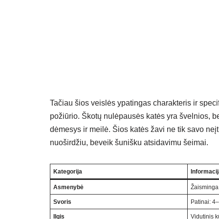
Tačiau šios veislės ypatingas charakteris ir specif
požiūrio. Škotų nulėpausės katės yra švelnios, be
dėmesys ir meilė. Šios katės žavi ne tik savo neįt
nuoširdžiu, beveik šunišku atsidavimu šeimai.
Kategorija
Informaci
Asmenybė
Žaisminga, 
Svoris
Patinai: 4
Ilgis
Vidutinis 