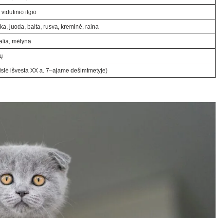
vidutinio ilgio
ilka, juoda, balta, rusva, kreminė, raina
alia, mėlyna
ų
eislė išvesta XX a. 7–ajame dešimtmetyje)