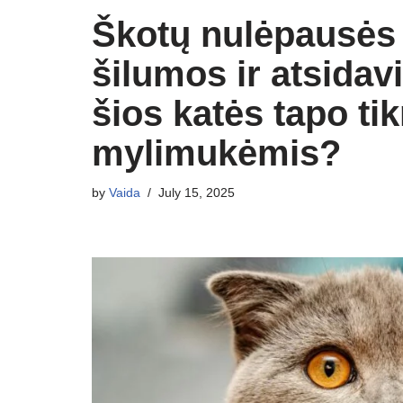
Škotų nulėpausės
šilumos ir atsidav
šios katės tapo t
mylimukėmis?
by
Vaida
July 15, 2025