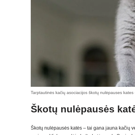
Tarptautinės kačių asociacijos škotų nulėpauses kates o
Škotų nulėpausės katė
Škotų nulėpausės katės – tai gana jauna kačių vei