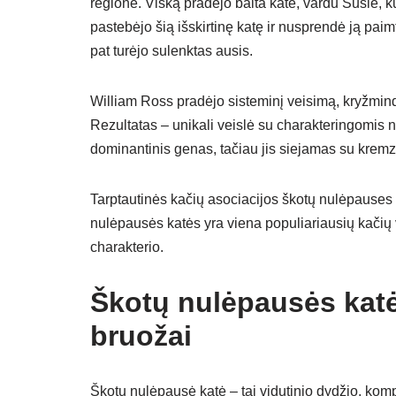
regione. Viską pradėjo balta katė, vardu Susie, k
pastebėjo šią išskirtinę katę ir nusprendė ją pai
pat turėjo sulenktas ausis.
William Ross pradėjo sisteminį veisimą, kryžmin
Rezultatas – unikali veislė su charakteringomis n
dominantinis genas, tačiau jis siejamas su kremz
Tarptautinės kačių asociacijos škotų nulėpauses 
nulėpausės katės yra viena populiariausių kačių
charakterio.
Škotų nulėpausės katės
bruožai
Škotų nulėpausė katė – tai vidutinio dydžio, kompa