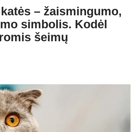
 katės – žaismingumo,
imo simbolis. Kodėl
ikromis šeimų