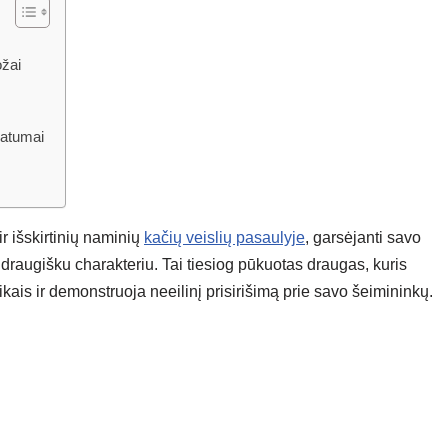
ožai
patumai
r išskirtinių naminių
kačių veislių pasaulyje
, garsėjanti savo
, draugišku charakteriu. Tai tiesiog pūkuotas draugas, kuris
ais ir demonstruoja neeilinį prisirišimą prie savo šeimininkų.