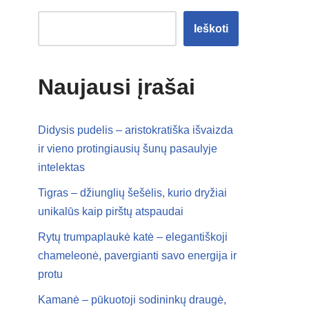
Ieškoti
Naujausi įrašai
Didysis pudelis – aristokratiška išvaizda
ir vieno protingiausių šunų pasaulyje
intelektas
Tigras – džiunglių šešėlis, kurio dryžiai
unikalūs kaip pirštų atspaudai
Rytų trumpaplaukė katė – elegantiškoji
chameleonė, pavergianti savo energija ir
protu
Kamanė – pūkuotoji sodininkų draugė,