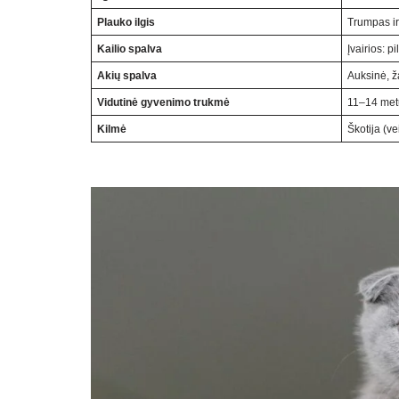
Plauko ilgis
Trumpas ir 
Kailio spalva
Įvairios: p
Akių spalva
Auksinė, ž
Vidutinė gyvenimo trukmė
11–14 met
Kilmė
Škotija (v