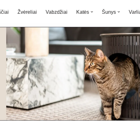
čiai
Žvėreliai
Vabzdžiai
Katės
Šunys
Varli