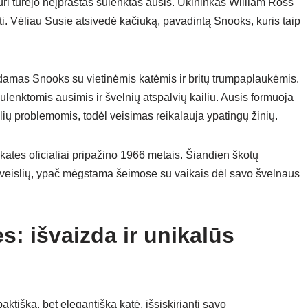
uri turėjo neįprastas sulenktas ausis. Ūkininkas William Ross
mti. Vėliau Susie atsivedė kačiuką, pavadintą Snooks, kuris taip
damas Snooks su vietinėmis katėmis ir britų trumpaplaukėmis.
ulenktomis ausimis ir švelnių atspalvių kailiu. Ausis formuoja
lių problemomis, todėl veisimas reikalauja ypatingų žinių.
kates oficialiai pripažino 1966 metais. Šiandien škotų
 veislių, ypač mėgstama šeimose su vaikais dėl savo švelnaus
: išvaizda ir unikalūs
ktiška, bet elegantiška katė, išsiskirianti savo