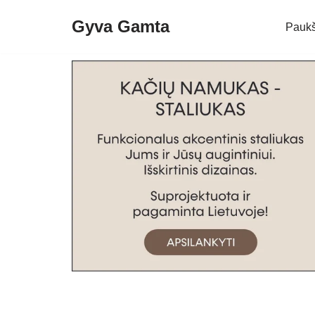
Gyva Gamta
Paukš
Skip
to
content