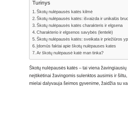
Turinys
Škotų nulėpausės katės kilmė
Škotų nulėpausės katės: išvaizda ir unikalūs bru
Škotų nulėpausės katės charakteris ir elgsena
Charakterio ir elgsenos savybės (lentelė)
Škotų nulėpausės katės: sveikata ir priežiūros y
Įdomūs faktai apie škotų nulėpauses kates
Ar škotų nulėpausė katė man tinka?
Škotų nulėpausės katės – tai viena žavingiausių i
neįtikėtinai žavingomis sulenktos ausimis ir šiltu
mielai dalyvauja šeimos gyvenime, žaidžia su vaik