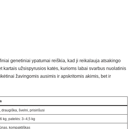
iniai genetiniai ypatumai reiškia, kad ji reikalauja atsakingo
t kartais užsispyrusios katės, kurioms labai svarbus nuolatinis
ikėtinai žavingomis ausimis ir apskritomis akimis, bet ir
ja
draugiška, švelni, prisirišusi
–6 kg, patelės: 3–4,5 kg
kūnas, kompaktiškas